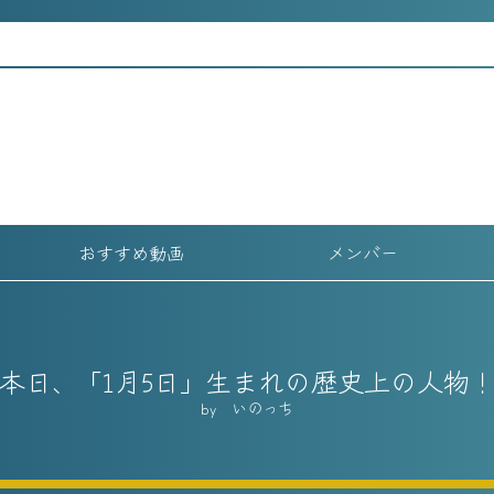
おすすめ動画
メンバー
本日、「1月5日」生まれの歴史上の人物
いのっち