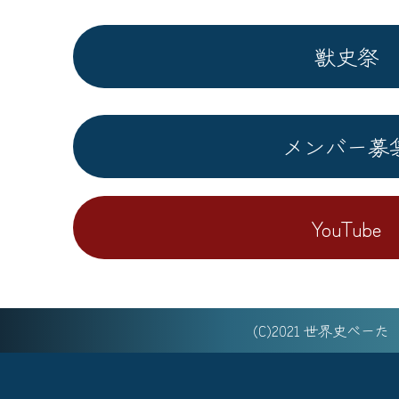
獣史祭
メンバー募
YouTube
(C)2021 世界史べー