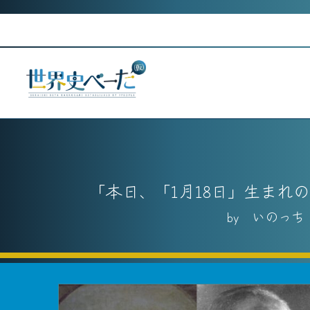
Skip
to
content
本日、「1月18日」生まれ
いのっち