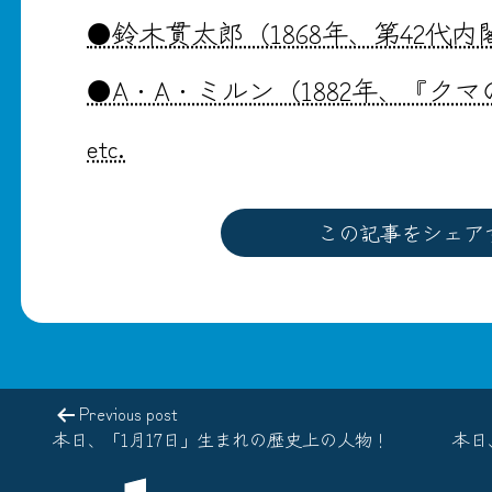
●鈴木貫太郎（1868年、第42代
●A・A・ミルン（1882年、『ク
etc.
この記事をシェア
Previous post
本日、「1月17日」生まれの歴史上の人物！
本日