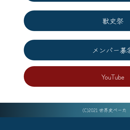
獣史祭
メンバー募
YouTube
(C)2021 世界史べー