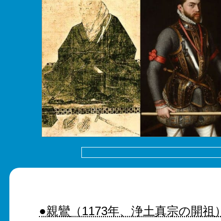
●親鸞
（1173年、浄土真宗の開祖