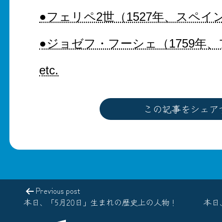
●フェリペ2世（1527年、スペ
●ジョゼフ・フーシェ（1759年
etc.
この記事をシェア
Previous post
本日、「5月20日」生まれの歴史上の人物！
本日