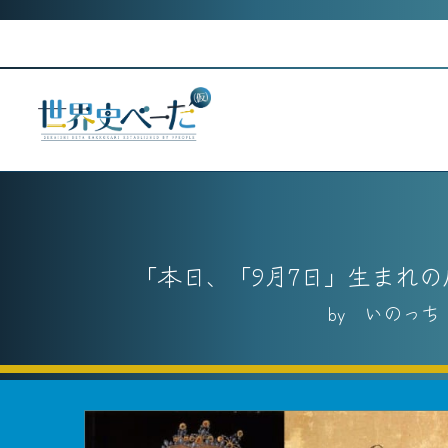
Skip
to
content
本日、「9月7日」生まれ
いのっち