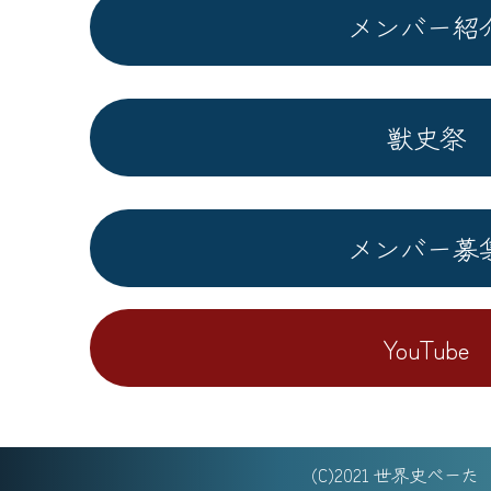
メンバー紹
獣史祭
メンバー募
YouTube
(C)2021 世界史べー