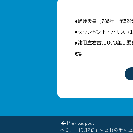
●嵯峨天皇
（786年、第5
●タウンゼント・ハリス（1
●津田左右吉
（1873年、
etc.
Previous post
本日、「10月2日」生まれの歴史