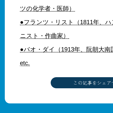
ツの化学者・医師）
●フランツ・リスト（1811年、
ニスト・作曲家
）
●バオ・ダイ（1913年、阮朝大
etc.
この記事をシェア