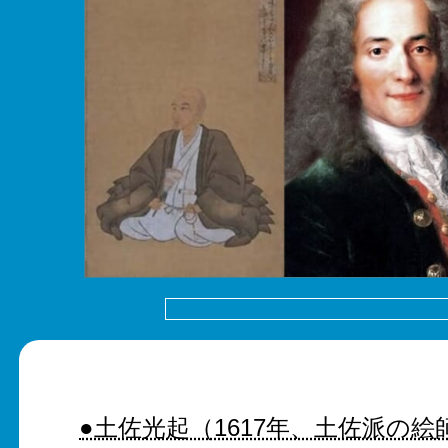
●土佐光起（1617年、土佐派の絵