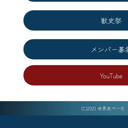
獣史祭
メンバー募
YouTube
(C)2021 世界史べー