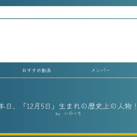
おすすめ動画
メンバー
本日、「12月5日」生まれの歴史上の人物
いのっち