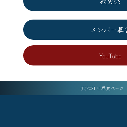
獣史祭
メンバー募
YouTube
(C)2021 世界史べー