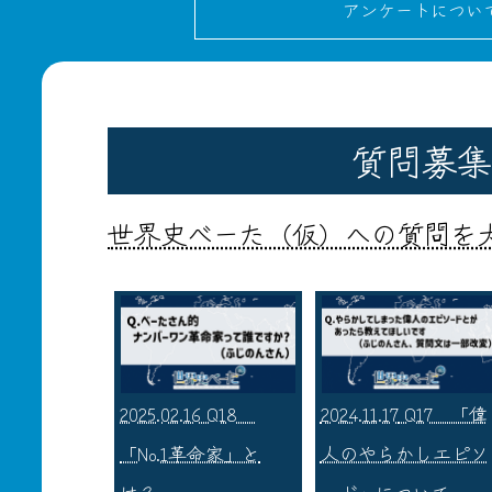
アンケートについ
質問募集
世界史べーた（仮）への質問を
2025.02.16
Q18
2024.11.17
Q17 「偉
「No.1革命家」と
人のやらかしエピソ