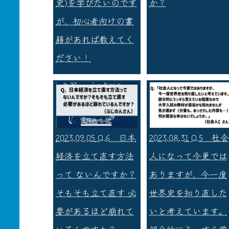
史)を学びたいのです
か？
が、初心者向けの書
籍があれば教えてく
ださい！
2023.09.05
Q.6 日本
2023.08.31
Q.5 社会
経済を立て直す方法
人になって今更では
って ないんですか？
ありますが、今一度
そもそも立て直す 必
世界史を知り直した
要があるほど崩れて
いと考えています。