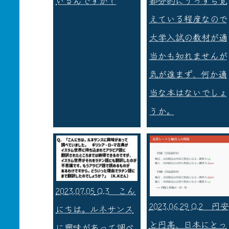
いるんですか？
部分的にうっすら覚
えている程度なので
大学入試の教材が適
当かも知れませんが
気が進まず、何か適
当な本はないでしょ
うか。
2023.07.05
Q.3 こん
2023.06.29
Q.2 円安
にちは。ルネサンス
と円高、日本にとっ
に興味があって調べ