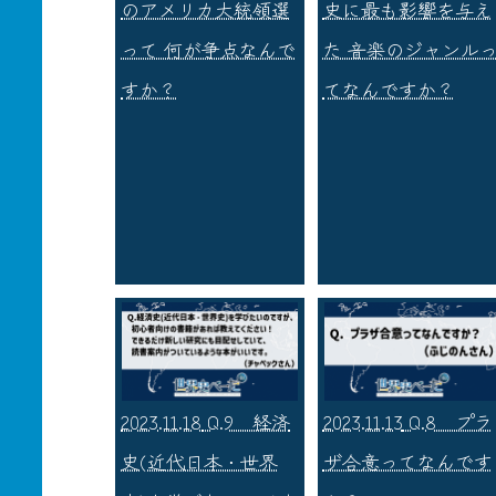
のアメリカ大統領選
史に最も影響を与え
って 何が争点なんで
た 音楽のジャンル
すか？
てなんですか？
2023.11.18
Q.9 経済
2023.11.13
Q.8 プラ
史(近代日本・世界
ザ合意ってなんです