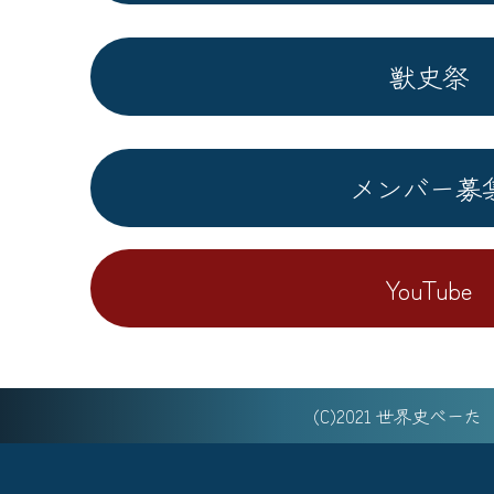
獣史祭
メンバー募
YouTube
(C)2021 世界史べー