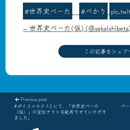
#世界史べーた
#べかり
pic.tw
— 世界史べーた(仮) (@sekaishibeta
この記事をシェア
Previous post
#ボイスコネクト2 にて、「世界史べーた
べー
（仮）」の宣伝チラシを配布させていただき
ました。