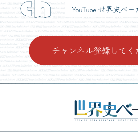
ch
YouTube 世界史べ
チャンネル登録してく