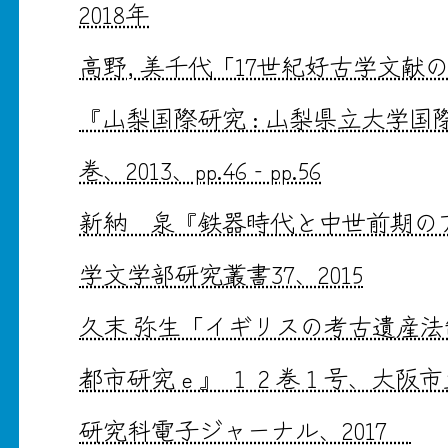
2018年
高野, 美千代「17世紀好古学文献
『山梨国際研究 : 山梨県立大学国
巻、2013、pp.46‐pp.56
新納 泉『鉄器時代と中世前期の
学文学部研究叢書37、2015
久末 弥生「イギリスの考古遺産法
都市研究ｅ』 １２巻１号、大阪
研究科電子ジャーナル、2017