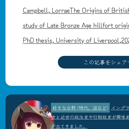
Campbell, LorraeThe Origins of British
study of Late Bronze Age hillfort origi
PhD thesis, University of Liverpool,20
この記事をシェア
イング
世と近世の政治史や行財政史が興味
が出てきました。