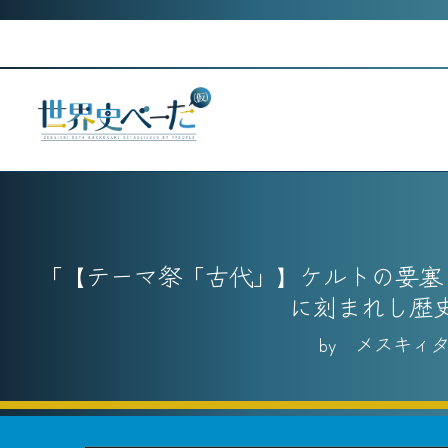
Skip
to
content
【テーマ祭「古代」】ケルトの要塞
に刻まれし歴
メスキィ