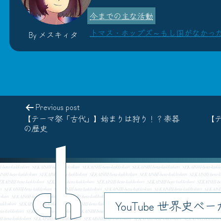
トマス・ホッブズ～もし国がなかった
By メスキィタ
Previous post
【テーマ祭「古代」】始まりは狩り！？楽器
【
の歴史
ch
YouTube 世界史べ