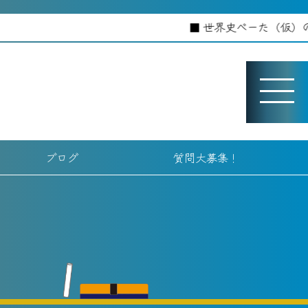
世界史べーた（仮）のホームペ
ブログ
質問大募集！