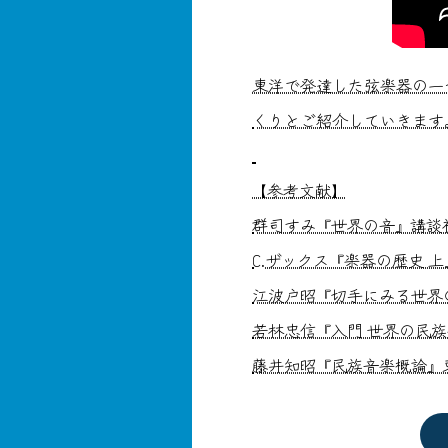
東洋で発達した弦楽器の一
くりとご紹介していきます
【参考文献】
群司すみ『世界の音』講談社学
C.ザックス『楽器の歴史 上
江波戸昭『切手にみる世界の
若林忠信『入門 世界の民族楽
藤井知昭『民族音楽概論』東