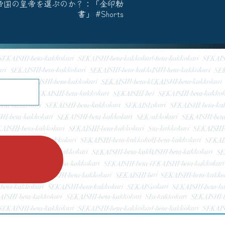
帝国の皇帝を選ぶのか？：「金印勅
書」 #Shorts