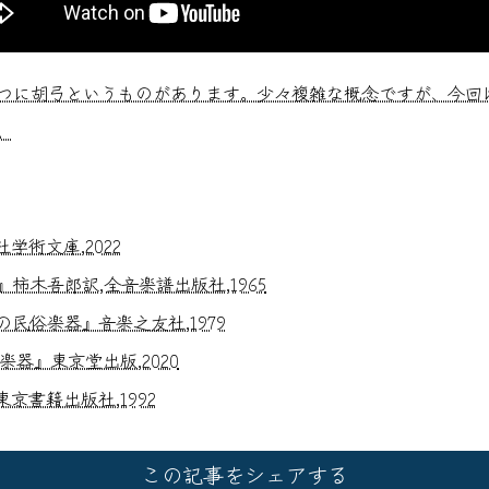
つに胡弓というものがあります。少々複雑な概念ですが、今回
。
術文庫,2022
』柿木吾郎訳,全音楽譜出版社,1965
民俗楽器』音楽之友社,1979
器』東京堂出版,2020
京書籍出版社,1992
この記事をシェアする