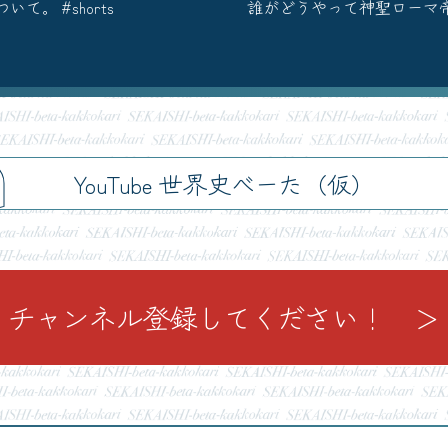
。 #shorts
誰がどうやって神聖ローマ
h
YouTube 世界史べーた（仮）
チャンネル登録してください！ ＞