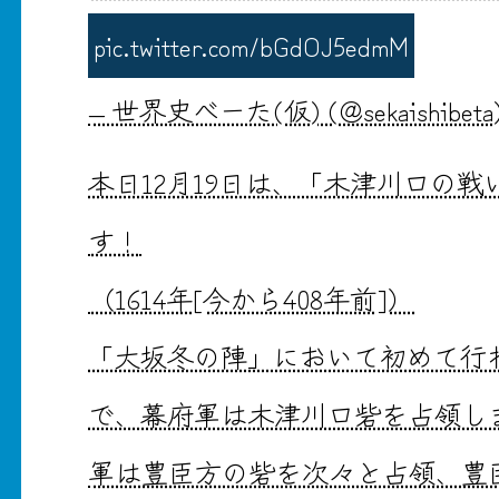
pic.twitter.com/bGdOJ5edmM
— 世界史べーた(仮) (@sekaishibeta
本日12月19日は、「木津川口の
す！
（1614年[今から408年前]）
「大坂冬の陣」において初めて行
で、幕府軍は木津川口砦を占領し
軍は豊臣方の砦を次々と占領、豊