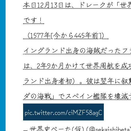
本日12月13日は、ドレークが「
です！
（1577年[今から445年前]）
イングランド出身の海賊だったフ
は、2年9か月かけて世界周航を成
ランド出身者初）。彼は翌年に叙
ダの海戦」でスペイン艦隊を壊滅
pic.twitter.com/ciMZF58agC
— 世界史べーた(仮) (@sekaishibeta