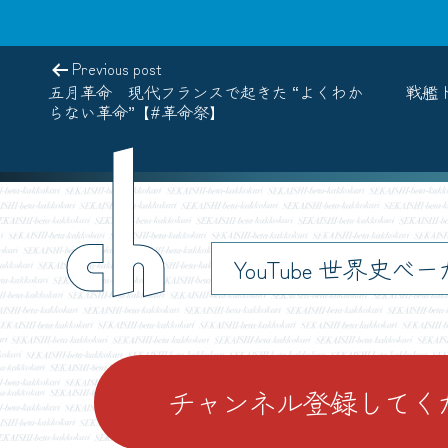
Previous post
五月革命 現代フランスで起きた “よくわか
戦艦
らない革命”【#革命祭】
ch
YouTube 世界史べ
チャンネル登録してく