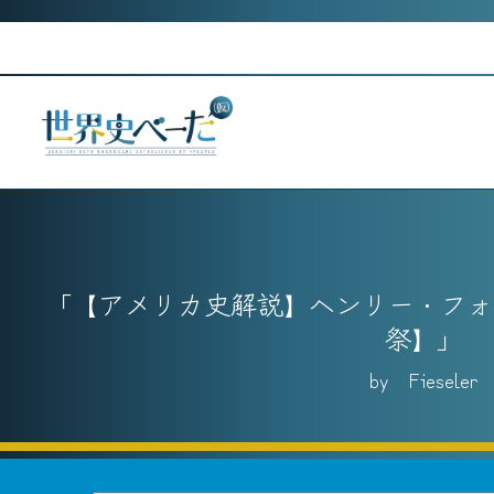
Skip
to
content
【アメリカ史解説】ヘンリー・フォ
祭】
Fieseler