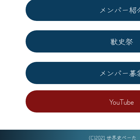
メンバー紹
獣史祭
メンバー募
YouTube
(C)2021 世界史べー