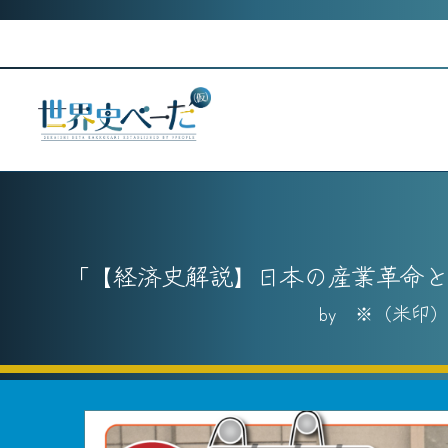
Skip
to
content
【経済史解説】日本の産業革命と
※（米印