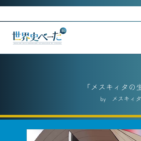
Skip
to
content
メスキィタの
メスキィ