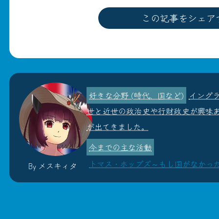
この記事をシェア
イング
世と近世の政治史や行財政史が興味
が出てきました。
トマス・ホッブズ～もし国がなかった
By メスキィタ