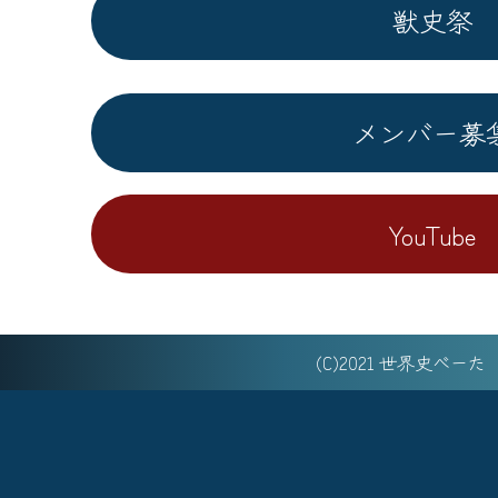
獣史祭
メンバー募
YouTube
(C)2021 世界史べー