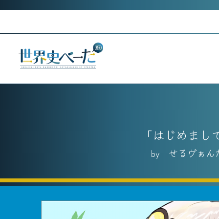
Skip
to
content
はじめまし
せるヴぁん