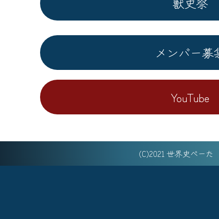
獣史祭
メンバー募
YouTube
(C)2021 世界史べー