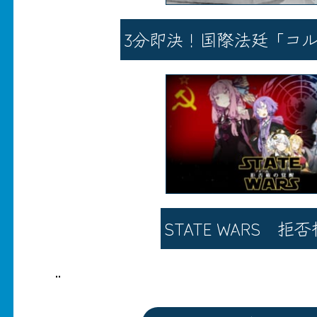
3分即決！国際法廷「コ
STATE WARS 拒