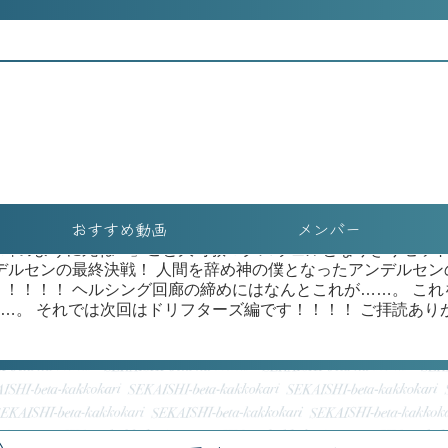
かりで主に音楽史やアイヌ史動画を制作しておりますフォンステ
ャインシティで開催されていた平野耕太★大博覧會に行ってきま
で食べたケバブの画像😋 会場の前に到着するとそこにはすで
グ作中のヴァレンタイン兄弟が平野耕太節満載で楽しませてく
ン兄弟がガンダムや性癖について語ってるだけの最高の音声ガイ
セラスの吸血鬼化からアンデルセン神父襲来までのスピーディ
ックの1/1スケール模型にアーカードパネル！！ そして何より
中の出来事に落とし込んでいる絶景の年表です。こんな感じの
事を再現した模型がジャンジャンドカドカやってくる……。 壮
おすすめ動画
メンバー
うのですが、飛行戦艦デウスエクスマキーネからの刺客が魔弾の
い！蜂のように死ね！」こと大司教マクスウェルとなりきりセッ
ンデルセンの最終決戦！ 人間を辞め神の僕となったアンデルセ
！！！！！ ヘルシング回廊の締めにはなんとこれが……。 こ
…。 それでは次回はドリフターズ編です！！！！ ご拝読あり
h