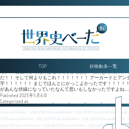
Skip
Month:
May 2025
to
◉平野耕太★大博覧會に行ってきました❤︎(前編)
content
こんにぢは！！！！！イランカラプテ！！ お久しぶりです。べ
は！！ 今年の3月27日から4月13日にかけて池袋のサンシ
うと思います（╹◡╹） ちなみにこれはサンシャインシティ前
にしては珍しく音声ガイドが販売されているようで、ヘルシン
込みのようなので気になって買ってみたら本当にヴァレンタイ
一巻の表紙原画！ アーカードの登場からインテグラの過去、
覚えています！ ジャッカルと454スールカスタムオートマチ
二次大戦をヴラム・ストーカーの著書と合わせてヘルシング作
界史好きにはたまらない……。 他にもヘルシング作中の出来
TOP
投稿動画一覧
シュッツことリップヴァーン！伝わる人にしか伝わらないと思
ぅ。 一番面白かったのはこれですかね(笑) 「蝶のように舞
だ！！ そして何よりもこれ！！！！！！！ アーカードとア
字！！！！！！ まじでほんとにかっこよかったです！！！！
があんな伏線になっていたなんて思いもしなかったですよね…
Published
2025年5月6日
c
Categorized as
スティーヴ
,
その他
,
執筆者
,
旅行記
,
雑記