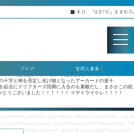
本日、「8月7日」生まれの歴史
ィーヴです。 デン！(和太鼓の効果音) ということで今回
したのでその時の思い出を前後編で写真と一緒に振り返っていこ
にごった返すほどの行列がありました……。 なんと漫画の展覧会
れるとのこと。どうやらガイドには一切役立たないという触れ
ドでした(笑) さて、博覧會で最初にお出迎えしてきたのは第
ーでスタイリッシュな展開、ワクワク感が止まらなかったのを
も壮観だったのはこのヘルシングヒストリー！！！ ヴラド三世や
史実をベースに置いた突拍子の無いフィクションはやっぱり世
観だ……。 音楽好きとしてやっぱり外せないのはデアフライ
ブログ
質問大募集！
射手ってのがクソ熱いんですよ！！！！！(クソデカ声) ふ
ト！！！ 死んだプロテスタントだけが良いプロテスタント
ンの十字と神を否定し化け物となったアーカードの逆十
れを起点にドリフターズ回廊に入るのも素敵だし、まさかこの絵
がとうございました！！！！！！ イヤイライケレ！！！！