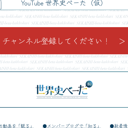
YouTube 世界史べーた（仮）
チャンネル登録してください！ ＞
め動画を「観る」
メンバーブログで「知る」
新着情