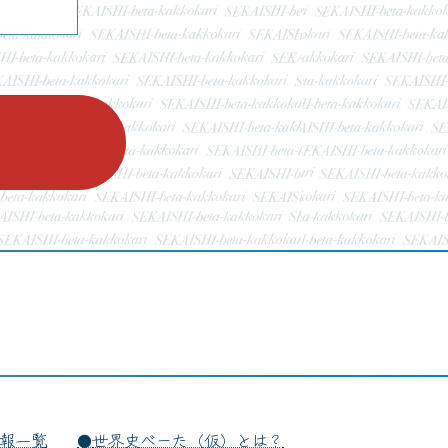
報一覧
世界史べーた（仮）とは？