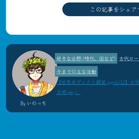
この記事をシェア
古代ロー
【世界史ザックリ解説 part1/12
文明 etc.）
By いのっち