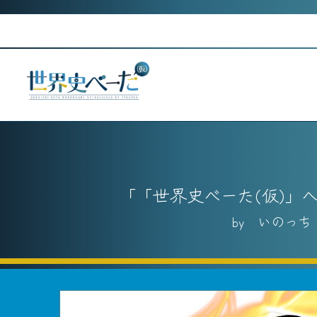
Skip
to
content
「世界史べーた(仮)」へ
いのっち