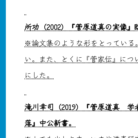
所功（2002）『菅原道真の実像』
※論文集のような形をとっている
い。また、とくに『菅家伝』につ
にした。
滝川幸司（2019）『菅原道真 
落』中公新書。