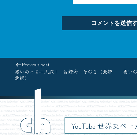
Previous post
男いのっち一人旅！ in 鎌倉 その１（北鎌
男いの
倉編）
ch
YouTube 世界史べ