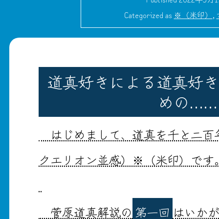
Categorized as
※（米印）
,
道真好きによる道真好き
めの……
はじめまして、道真を千と二百
クエリオン並感）※（米印）です
菅原道真解説の
第一回
はいか