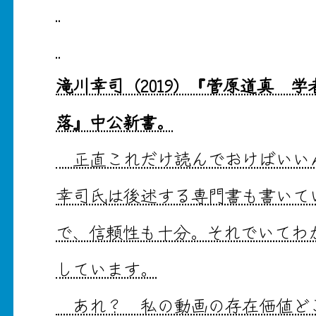
滝川幸司（2019）『菅原道真 
落』中公新書。
正直これだけ読んでおけばいい
幸司氏は後述する専門書も書いて
で、信頼性も十分。それでいてわ
しています。
あれ？ 私の動画の存在価値ど