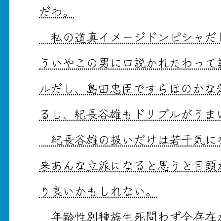
だわ。
私の道真イメージドンピシャだ
ういやこの男に口説かれたわって
ルだし、島田忠臣ですらほのかな
るし、紀長谷雄もドリブルがうま
紀長谷雄の扱いだけは若干気に
来あんな立派になると思うと目頭
り良いかもしれない。
年齢性別種族生死問わず全存在