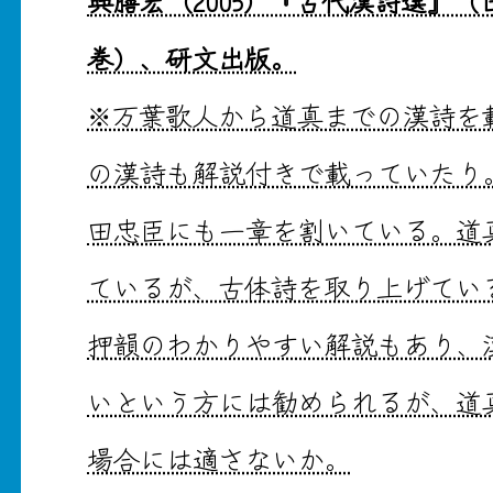
興膳宏（2005）『古代漢詩選』
巻）、研文出版。
※万葉歌人から道真までの漢詩を
の漢詩も解説付きで載っていたり
田忠臣にも一章を割いている。道
ているが、古体詩を取り上げてい
押韻のわかりやすい解説もあり、
いという方には勧められるが、道
場合には適さないか。