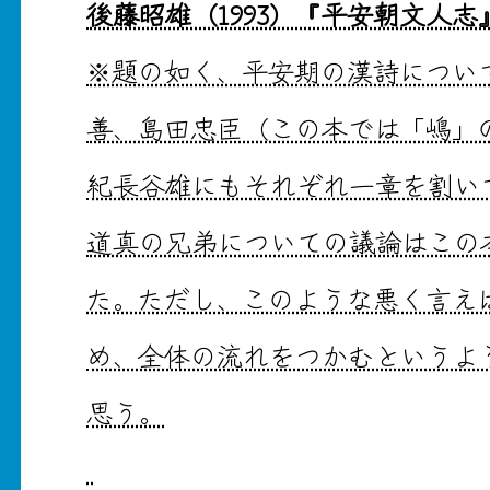
後藤昭雄（1993）『平安朝文人
※題の如く、平安期の漢詩につい
善、島田忠臣（この本では「嶋」
紀長谷雄にもそれぞれ一章を割い
道真の兄弟についての議論はこの
た。ただし、このような悪く言え
め、全体の流れをつかむというよ
思う。