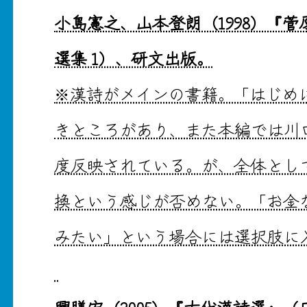
小島憲之、山本登朗（1998）『
選集 1）、研文出版。
※漢詩がメインの書籍。「はじめ
きところがあり、また本編では川
度反映されている。が、全体とし
換という感じが否めない。「お金
みたい」という場合には選択肢に