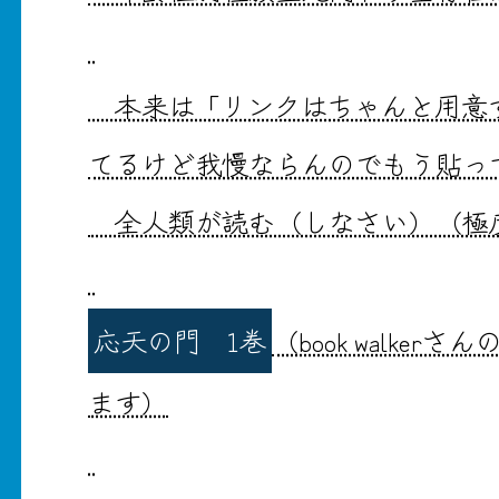
本来は「リンクはちゃんと用意
てるけど我慢ならんのでもう貼っ
全人類が読む（しなさい）（極
応天の門 1巻
（book walke
ます）