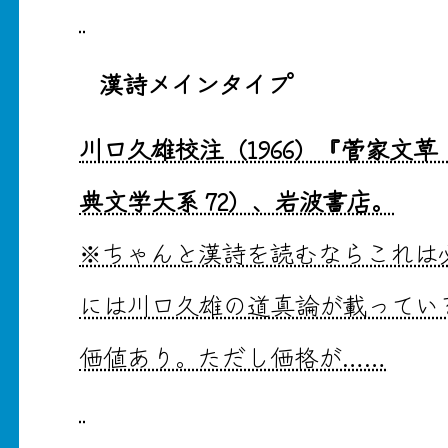
漢詩メインタイプ
川口久雄校注（1966）『菅家文
典文学大系 72）、岩波書店。
※ちゃんと漢詩を読むならこれは
には川口久雄の道真論が載ってい
価値あり。ただし価格が……