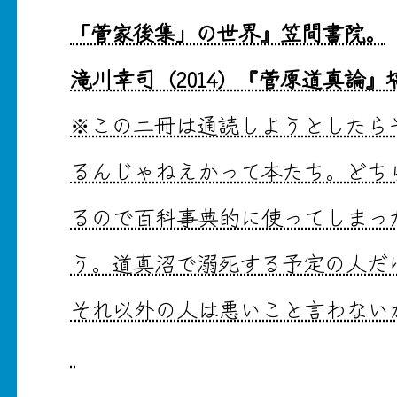
「菅家後集」の世界』笠間書院。
滝川幸司（2014）『菅原道真論』
※この二冊は通読しようとしたら
るんじゃねえかって本たち。どち
るので百科事典的に使ってしまっ
う。道真沼で溺死する予定の人だ
それ以外の人は悪いこと言わない