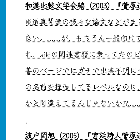
和漢比較文学会編（2003）『菅原
※道真関連の様々な論文などがま
良い。……が、もちろん一般向け
れ、wikiの関連書籍に乗ってたのビ
善のページではガチで出典不明に
の名前を捏造してるレベルなのに
かと間違えてるんじゃないかな…
波戸岡旭（2005）『宮廷詩人菅