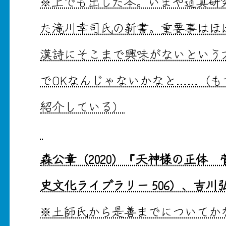
※上でも出した本。いまや道真研
た滝川幸司氏の新書。重要事はほ
漢詩にそこまで興味がないという
でOKなんじゃないかなと……（
紹介している）
森公章（2020）『天神様の正体
史文化ライブラリー 506）、吉川
※土師氏から是善までについてか