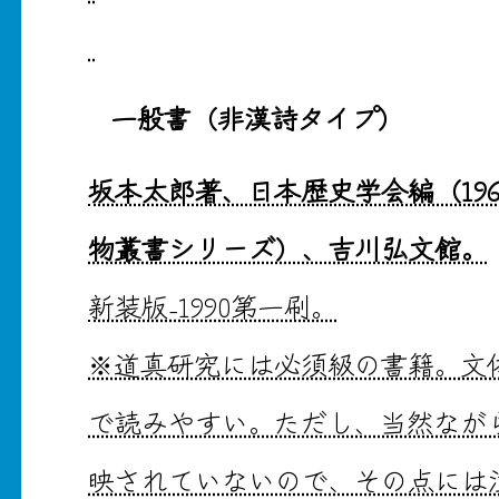
一般書（非漢詩タイプ）
坂本太郎著、日本歴史学会編（19
物叢書シリーズ）、吉川弘文館。
新装版-1990第一刷。
※道真研究には必須級の書籍。文
で読みやすい。ただし、当然なが
映されていないので、その点には