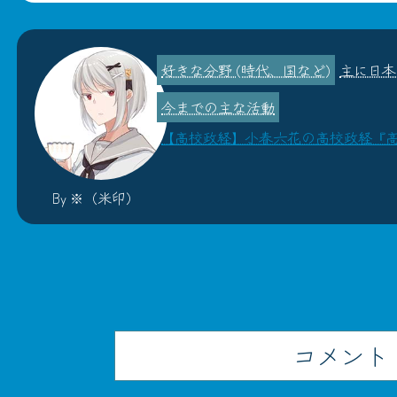
主に日本
【高校政経】小春六花の高校政経『
By ※（米印）
コメント