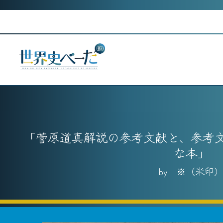
Skip
to
content
菅原道真解説の参考文献と、参考
な本
※（米印