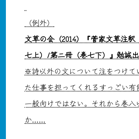
（例外）
文草の会（2014）『菅家文草注
七上）/第二冊（巻七下）』勉誠
※詩以外の文について注をつけて
た仕事を担ってくれるすっごい有
一般向けではない。それから巻八
か……