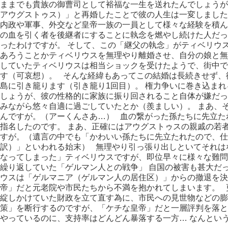
ままでも貴族の御曹司として裕福な一生を送れたんでしょうが
アウグストゥス）」と再婚したことで彼の人生は一変しました
内政や軍事、外交など皇帝一族の一員として様々な経験を積ん
の血を引く者を後継者にすることに執念を燃やし続けた人だっ
ったわけですが。 そして、この「継父の執念」がティベリウ
あろうことかティベリウスを無理やり離婚させ、自分の娘と無
していたティベリウスは相当ショックを受けたようで、街中で
す（可哀想）。 そんな経緯もあってこの結婚は長続きせず、
島に引き籠ります（引き籠り1回目）。 権力争いに巻き込ま
しょうが、彼の性格的に家族に振り回されること自体が嫌だっ
みながら悠々自適に過ごしていたとか（羨ましい）。 まあ、
んですが。（アーくんさあ…） 血の繋がった孫たちに先立た
指名したのです。 まあ、正確にはアウグストゥスの親戚の若
すが。（遺言の中でも「かわいい孫たちに先立たれたので、仕
訳）」といわれる始末） 無理やり引っ張り出しといてそれは
なってしまった」ティベリウスですが、即位早々に様々な難問
繰り返していた「ゲルマン人との戦争」 自国の被害も甚大だ
ウスは「ゲルマニア（ゲルマン人の居住区）」からの撤退を決
帝」だと元老院や市民たちから不満を抱かれてしまいます。 
綻しかけていた財政を立て直す為に、市民への見世物などの膨
策」を断行するのですが、「ケチな皇帝」だと一層評判を落と
やっているのに、支持率はどんどん暴落する一方… なんという
マ