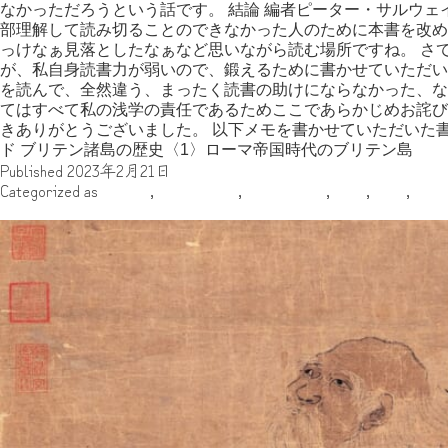
なかっただろうという話です。 結論 編者ピーター・サルウ
部理解して読み切ることのできなかった人のために本書を改め
っけなぁ見落としたなぁなど思いながら読む場所ですね。 さ
が、私自身読書力が弱いので、鍛えるために書かせていただい
を読んで、全然違う、まったく読書の助けにならなかった、な
てはすべて私の浅学の責任であるためここであらかじめお詫び
きありがとうございました。 以下メモを書かせていただいた書
ド ブリテン諸島の歴史〈1〉ローマ帝国時代のブリテン島
Published
2023年2月21日
Categorized as
その他
,
メスキィタ
,
ヨーロッパ
,
古代
,
地域
,
執筆
歴史好きだった私が、中国文学・思想を専攻に選んだワケ