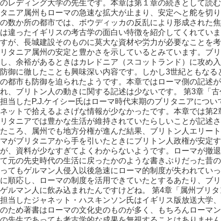
のレディング大学の先生です。本章は第１章の続きとして読む
タニア属州もローマの急速な拡大が止まり、安定へと舵を切り
の数か所の都市では、ボウディッカの反乱により形成された焦
は違ったイギリスの考古学の面白い特徴を紹介してくれていま
すが、長城建設そのものに莫大な資材や労力が必要なことを考
リタニア属州の安定と豊かさを示しているとみています。ブリ
し、余裕があるときはカレドニア（スコットランド）に攻め入
防御に徹したことも興味深い内容です。しかし3世紀ともなる
の都市も防御を迫られたようです。本章ではローマ側の記述が
れ、ブリトン人の動きに関する記述は少ないです。 第3章「古
担当したP.J.ケイシー氏はローマ時代末期のブリタニアにつ
ネットで拾えるよさげな情報が少なかったです。本章では第2
リタニアでは豊かな生活が維持されていたらしいことが記述さ
たころ、属州でも地方分権が進んだ結果、ブリトン人エリート
マがブリタニアから手を引いたときにブリトン人政権が安定す
が、資料が少なすぎてよくわからないようです。ローマが撤退
て元の先史時代の生活に戻ったかのような書きぶりだった昔の
ってもゲルマン人侵入以後急速にローマ的制度が失われていっ
に順応し、ローマの制度を活用できていたとするあたり、ブリ
ゲルマン人に飲み込まれたんですけどね。 第4章「属州ブリタ
担当したジャネット・ハスキンソン氏はイギリス版放送大学、
のため著書はローマの文化史のものが多く、もちろんローマン
の先生であっても考古学的な成果を無視することはありません