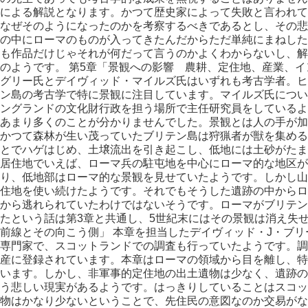
による解説となります。かつて歴史家によって失敗と言われて
なぜそのようになったのかを考察するべきであるとし、その悲
の中にローマのものが入ってきたんだからただ単純にまねした
も作品だけじゃそれが何だって言うのかよくわからないし、解
のようです。 第5章「景観への影響 農耕、定住地、産業、イ
グリー氏とデイヴィッド・マイルズ氏はいずれも考古学者。ヒ
ン島の考古学で特に景観に注目しています。マイルズ氏につい
ングランドの文化財行政を担う場所で主任研究員をしているよ
あまり多くのことが分かりませんでした。景観とは人の手が加
かつて森林が生い茂っていたブリテン島は狩猟者が獣を集める
とでハゲはじめ、土壌流出を引き起こし、低地には土砂がたま
居住地でいえば、ローマ兵の駐屯地を中心にローマ的な地区が
り、低地部はローマ的な景観を見せていたようです。しかし山
住地を使い続けたようです。それでもそうした遺跡の中からロ
から逃れられていたわけではないそうです。ローマがブリテン
たという話は第3章と共通し、5世紀末にはその景観は消え失せ
前線とその向こう側」 本章を担当したデイヴィッド・J・ブ
専門家で、スコットランドでの調査も行っていたようです。調
産に登録されています。本章はローマの領域から目を離し、特
います。しかし、非軍事的定住地の出土遺物は少なく、遺跡の
う悲しい現実があるようです。はっきりしていることはスコッ
物はかなり少ないということで、先住民の意図なのか交易がな