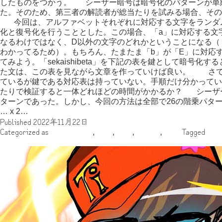
したものをつかう。 シーザー暗号は暗号化のパターンが単純
た。そのため、第三者の解読者が総当たりを試みる場合、その
今回は、アルファベットそれぞれに対応する文字をランダ
化と復号化を行うこととした。この場合、「a」に対応する文
なるわけではなく、D以外の文字のどれかということになる（
わかってるため）。もちろん、たまたま「b」が「E」に対応
てみよう。「sekaishibeta」を下記の表を鍵として暗号化す
た文は、この表を見ながら文章を作っていけば良い。 さて
ているが鍵である対応表は持っていない。手順だけ分かってい
たりで検証すると一体どれほどの時間がかかるか？ シーザー
ターンであった。しかし、今回の方法は全部で26の階乗パターン存在す
昔
… x 2…
Continue reading
Published
2022年11月22日
の
Categorized as
くない_S.N.
,
中世
,
古代
,
執筆者
,
年代
Tagged
シ
か
マイナーローマ人紹介 そのⅠ（ティベリウス）
ん
た
ん
な
暗
号
を
試
し