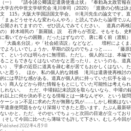
（一） 『請令諸公卿議定遣唐使進止状』『奉勅為太政官報在
大学古代中世文学研究会 滝川幸司（2020）「渡唐の心情は
文 115』大阪大学国語国文学会。 ※滝川先生の論文です。
「まぁどうせそんな変わらんやろ」と読んでみたら論理でぶん
公開されてますので、ぜひ読んでみてください。 道真の再検
の） 鈴木靖民の「新羅賊」説 石井らが否定。そもそも、史
に着いてからの困難」だったはずなので、唐に着く前（渡航）
「大義名分説」や「社会経済説」などなど。 増村によくま
でよろしいでしょうか。早期の説なのでちょっと…… 「藤原
て、というのは明らかに無理筋。ただし、個人的には、本編で
ることもできなくはないのかなと思ったり。というのも、道真
い）、宇多の近臣に道真を疎む者が居てもおかしくはない。た
いと思う。 ほか、私の個人的な雑感 滝川は遣唐使再検討の
的には早計な感がある。道真が個人的に持っていた伝手を辿っ
い）商人などから得た情報をもとにしていた可能性は考えられ
しれない。 ただ、中瓘録記未読説を取らないなら、中瓘の
れ以上に何か決め手となる情報とは一体なんぞや、という疑問
ケーション不足に求めた方が無難な気が……しかし根拠は
平遣唐使問題をかなり深堀りできたと思います。たぶん最新研
ないかと。ただ、そのせいでちょっと次回の目途が立っており
（そして今回に比べたら薄味でも許して下さい。むしろ今回が
Published
2022年4月9日