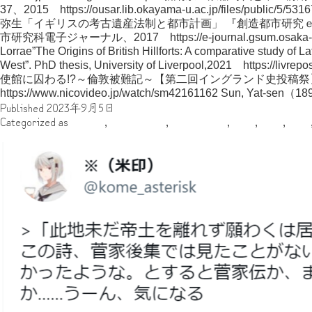
37、2015 https://ousar.lib.okayama-u.ac.jp/files/public/5/
弥生「イギリスの考古遺産法制と都市計画」 『創造都市研究
市研究科電子ジャーナル、2017 https://e-journal.gsum.osaka-cu.ac.
Lorrae”The Origins of British Hillforts: A comparative study of Lat
West”. PhD thesis, University of Liverpool,2021 https://liv
使館に囚わる!?～倫敦被難記～【第二回イングランド史投稿祭
https://www.nicovideo.jp/watch/sm42161162 Sun, Yat-sen（
Published
2023年9月5日
Categorized as
その他
,
メスキィタ
,
ヨーロッパ
,
中世
,
先史
,
古代
ヤンデレの道真好きに徹底的に恨まれて眠れない防府天満宮縁