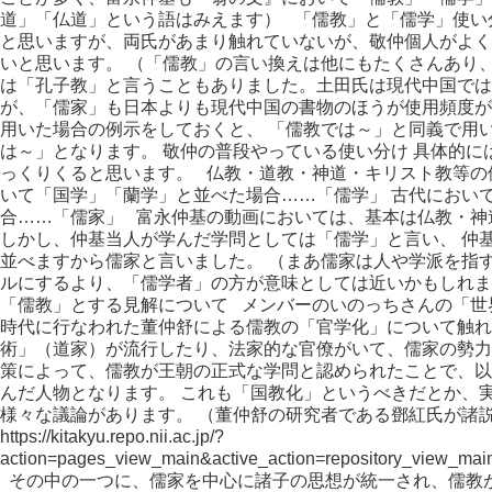
道」「仏道」という語はみえます） 「儒教」と「儒学」使い
と思いますが、両氏があまり触れていないが、敬仲個人がよく
いと思います。 （「儒教」の言い換えは他にもたくさんあり
は「孔子教」と言うこともありました。土田氏は現代中国では
が、「儒家」も日本よりも現代中国の書物のほうが使用頻度が
用いた場合の例示をしておくと、 「儒教では～」と同義で用
は～」となります。 敬仲の普段やっている使い分け 具体的
っくりくると思います。 仏教・道教・神道・キリスト教等の
いて「国学」「蘭学」と並べた場合……「儒学」 古代におい
合……「儒家」 富永仲基の動画においては、基本は仏教・神
しかし、仲基当人が学んだ学問としては「儒学」と言い、 仲
並べますから儒家と言いました。 （まあ儒家は人や学派を指
ルにするより、「儒学者」の方が意味としては近いかもしれま
「儒教」とする見解について メンバーのいのっちさんの「世界史ザ
時代に行なわれた董仲舒による儒教の「官学化」について触れ
術」（道家）が流行したり、法家的な官僚がいて、儒家の勢力
策によって、儒教が王朝の正式な学問と認められたことで、以
んだ人物となります。 これも「国教化」というべきだとか、
様々な議論があります。 （董仲舒の研究者である鄧紅氏が諸
https://kitakyu.repo.nii.ac.jp/?
action=pages_view_main&active_action=repository_view_ma
その中の一つに、儒家を中心に諸子の思想が統一され、儒教が