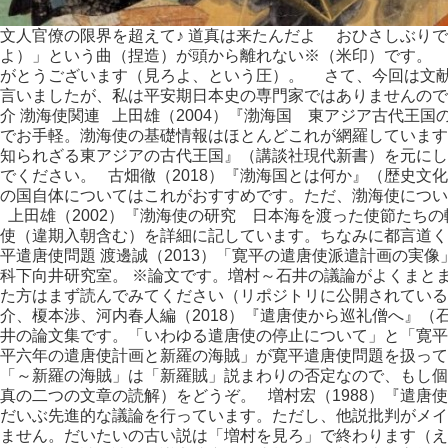
文人官僚の限界を超えて♪ 道真は来たんだよ おひさしぶり
よ）」という曲（捏造）が頭から離れない※（米印）です。
がとうございます（見ろよ、という圧）。 さて、今回は文
言いましたが、私は平安期日本史の専門家ではありませんので
介 渤海使関連 上田雄（2004）『渤海国 東アジア古代王国
でお手軽。渤海使の基礎情報はほとんどこれが網羅しています
知られざる東アジアの古代王国』（講談社現代新書）を元にし
でください。 古畑徹（2018）『渤海国とは何か』（歴史文化
の国自体についてはこれがおすすめです。ただ、渤海使につい
上田雄（2002）『渤海使の研究 日本海を渡った使節たちの
使（違期入朝含む）を詳細に記しています。ちなみに都言道く
平遣唐使問題 渡邊誠（2013）「寛平の遣唐使派遣計画の実
科下向井研究室。 ※論文です。増村～石井の議論がよくまと
た方はまず読んでみてください（リポジトリに公開されている
介、榎本渉、河内春人編（2018）『遣唐使から巡礼僧へ』（
井の論文集です。「いわゆる遣唐使の停止について」と「寛平
平六年の遣唐使計画と新羅の海賊」が寛平遣唐使問題を扱って
「～新羅の海賊」は「新羅賊」説まわりの否定なので、もし個
真の二つの文章の読解）をどうぞ。 増村宏（1988）『遣唐
だいぶ先進的な議論を行っています。ただし、他説批判がメイ
ません。だいたいの古い説は「増村を見ろ」で終わります（え 