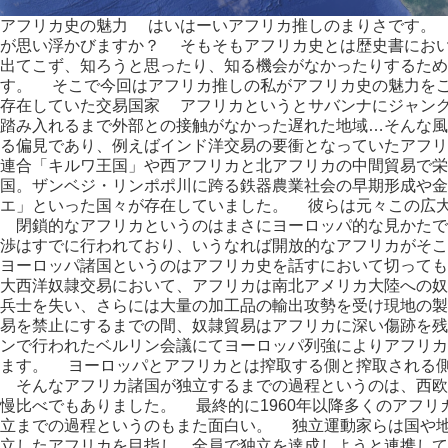
アフリカ史の魅力 はいはーいアフリカ推しのまりさです。
が思い浮かびますか？ そもそもアフリカ史とは歴史書にお
出てこず、知ろうと思ったり、知る機会がなかったりするため
す。 そこで今回はアフリカ推しの私がアフリカ史の魅力をご
存在していた交易国家 アフリカというとサバンナにジャン
踏み入れるまで外部との接触がなかった遅れた地域…そんな
る偏見であり、例えばインド洋交易の要衝となっていたアフリ
連合「キルワ王国」や西アフリカと北アフリカの中間貿易で栄
国。ザンベジ・リンポポ川に跨る鉄器農業社会の早期形成や金
エ」といった国々が存在していました。 彼らは元々この広
閉鎖的なアフリカというのはまさにヨーロッパ的な見かたで
渉はすでに行われており、いうなれば開放的なアフリカがそ
ヨーロッパ諸国というのはアフリカ史を話すにおいて切っても
大西洋奴隷交易において、アフリカは南北アメリカ大陸への奴
兵士を失い、さらには大量の加工品の輸出攻勢を受け現地の製
易を禁止にするまでの間、奴隷貿易はアフリカに深い傷跡を残
ンで行われたベルリン会議にてヨーロッパ列強によりアフリカ
ます。 ヨーロッパとアフリカとは搾取する側と搾取される
そんなアフリカ諸国が独立するまでの過程というのは、西欧諸
慢比べでもありました。 最終的に1960年以降多くのアフ
立までの過程というのもまた面白い。 独立運動家らは国や
立したアフリカを目指し、全員で独立を達成しようと連携して