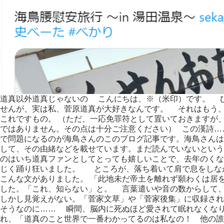
道真以外道真じゃないの こんにちは、※（米印）です。 
せんが、実は私、菅原道真が大好きなんです。 それはもう
これですもの。 （ただ、一応免罪符として置いておきますが
ではありません。その点は十分ご注意ください） この漢詩…
で問題になるのが海鳥さんのこのブログ記事です。海鳥さんは
して、その由緒などを載せています。まだ読んでいないとい
のはいち道真ファンとしてとっても嬉しいことで、去年のくな
じく踊り狂いました。 ところが、落ち着いて肩で息をしな
こんな文がありました。 「此地未だ帝土を離れず願わくは居
した。「これ、知らない」と。 言葉遣いや音の数からして
しかし見覚えがない。「菅家文草」や「菅家後集」に収録され
そうなのに…… 瞬間、脳内に死ぬほど愛されて眠れなくな
れ、「道真のこと世界で一番わかってるのは私なの！ 他の誰