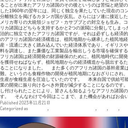
ることが出来たアフリカ諸国のその後というのは苦悩と絶望
した1960年の翌年には、同じく独立を果たしていた現在のコ
分離独立を掲げるカタンガ国が反乱。さらにはソ連に接近した
メリカ寄りの大統領ジョゼフ・カサブブとの対立をも生み、
リカ諸国はどちらを支持するかと2つの派閥に分裂してしま
治的に独立できたアフリカ諸国ですが、それは必ずしも経済
のアフリカ諸国の経済構造は、植民地期から継承した植民地経
産・流通に大きく踏み込んでいた経済体系であり、イギリスや
料を調達し、また廉価な工業製品を輸出しうる市場を確保す
フリカ諸国は経済開発の財源確保のために、植民地時代に開発
を獲得せねばならず、植民地期からの経済構造から脱出するた
ることになりました。 また多くのアフリカ諸国の基幹産業
難。というのも食糧作物の開発が植民地期になおざりにされ、
生産が食糧生産を圧迫していたのです。 本来自国で供給可
業の開発に振り向けるべき外貨が減少することになるのです
し付けられたことにより、皆さんも知るようなアフリカ諸国の
す。 そんなわけで今回はここまで、また機会があればお会
Published
2023年11月21日
Categorized as
アフリカ
,
アフリカ推しの魔理沙
,
中世
,
古代
,
年
国王陛下戴冠記念第二回イングランド史動画投稿祭参加作品参