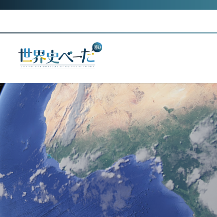
Skip
Category:
古代
to
アフリカ史のすゝめ
本日、「8月6
content