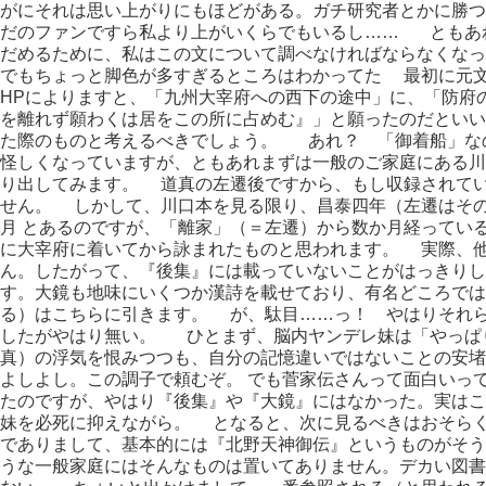
がにそれは思い上がりにもほどがある。ガチ研究者とかに勝つ
だのファンですら私より上がいくらでもいるし…… ともあ
だめるために、私はこの文について調べなければならなくなっ
でもちょっと脚色が多すぎるところはわかってた 最初に元
HPによりますと、「九州大宰府への西下の途中」に、「防府
を離れず願わくは居をこの所に占めむ』」と願ったのだとい
た際のものと考えるべきでしょう。 あれ？ 「御着船」な
怪しくなっていますが、ともあれまずは一般のご家庭にある川
り出してみます。 道真の左遷後ですから、もし収録されて
せん。 しかして、川口本を見る限り、昌泰四年（左遷はその
月 とあるのですが、「離家」（＝左遷）から数か月経ってい
に大宰府に着いてから詠まれたものと思われます。 実際、
ん。したがって、『後集』には載っていないことがはっきり
す。大鏡も地味にいくつか漢詩を載せており、有名どころでは
る）はこちらに引きます。 が、駄目……っ！ やはりそれ
したがやはり無い。 ひとまず、脳内ヤンデレ妹は「やっぱ
真）の浮気を恨みつつも、自分の記憶違いではないことの安堵
よしよし。この調子で頼むぞ。 でも菅家伝さんって面白いっ
たのですが、やはり『後集』や『大鏡』にはなかった。実はこ
妹を必死に抑えながら。 となると、次に見るべきはおそら
でありまして、基本的には『北野天神御伝』というものがそ
うな一般家庭にはそんなものは置いてありません。デカい図書