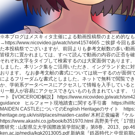
※本ブログはメスキィタ主催による動画投稿祭のまとめ的なも
→https://www.nicovideo.jp/watch/sm4157466
た本投稿祭でございますが、前回よりも参考文献数の多い動画
皆様方に置かれましては、すべて読んで動画の内容の正否を確
それぞれ文字をタイプして検索するのは大変面倒であります。
しました。本リンク集をご活用いただき、イングランド史に対
おります。 なお参考文献の書式については統一するのが面倒
によるフリーダムな書式としました。ネットで無料で閲覧でき
か、学術系データベースにアクセスして情報を入手していると
り一般人が容易にアクセスできないものも含まれています。 
ート【VOICEROID解説】 https://www.nicovideo.jp/watch/sm421505
guidance ヒルフォート現地踏査に関する手引書 https://hillforts.arch
MAIDEN CASTLEについてのEnglish Heritageのサイト https://
heritage.org.uk/visit/places/maiden-castle/ 
https://www.akashi.co.jp/book/b351970.html
際研究 : 山梨県立大学国際政策学部紀要』第8巻、2013、pp.46‐pp.56 
ken.ac.jp/media/kgk2013005.pdf 新納泉『鉄器