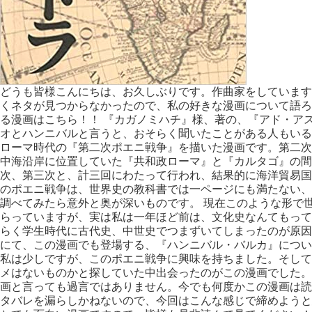
どうも皆様こんにちは、お久しぶりです。作曲家をしています
くネタが見つからなかったので、私の好きな漫画について語ろ
る漫画はこちら！！ 『カガノミハチ』様、著の、『アド・ア
オとハンニバルと言うと、おそらく聞いたことがある人もいる
ローマ時代の『第二次ポエニ戦争』を描いた漫画です。第二次
中海沿岸に位置していた『共和政ローマ』と『カルタゴ』の間
次、第三次と、計三回にわたって行われ、結果的に海洋貿易国
のポエニ戦争は、世界史の教科書では一ページにも満たない、
調べてみたら意外と奥が深いものです。 現在このような形で世
らっていますが、実は私は一年ほど前は、文化史なんてもって
らく学生時代に古代史、中世史でつまずいてしまったのが原因だ
にて、この漫画でも登場する、『ハンニバル・バルカ』につい
私は少しですが、このポエニ戦争に興味を持ちました。そして
メはないものかと探していた中出会ったのがこの漫画でした。
画と言っても過言ではありません。今でも何度かこの漫画は読
タバレを漏らしかねないので、今回はこんな感じで締めようと