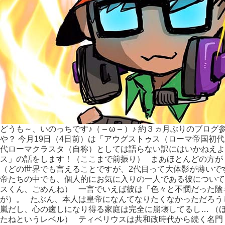
て
み
る
どうも～、いのっちです♪（ – ω – ）♪ 約３ヵ月ぶりのブロ
や？ 今月19日（4日前）は「アウグストゥス（ローマ帝国初
代ローマクラスタ（自称）としては語らない訳にはいかねえよ
ス」の話をします！（ここまで前振り） まあほとんどの方が
（どの世界でも言えることですが、2代目って大体影が薄いで
帝たちの中でも、個人的にお気に入りの一人である彼について
スくん、ごめんね） 一言でいえば彼は「色々と不憫だった陰
が）。 たぶん、本人は皇帝になんてなりたくなかっただろう
嵐だし、心の癒しになり得る家庭は完全に崩壊してるし… （
たねというレベル） ティベリウスは共和政時代から続く名門