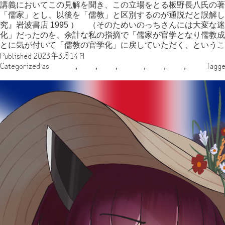
講義においてこの見解を聞き、この立場をとる板野長八氏の著
「儒家」とし、以後を「儒教」と区別するのが通説だと誤解し
究』岩波書店 1995 ） （そのためいのっちさんには大変
化」だったのを、余計な私の指摘で「儒家が官学となり儒教成
とに気が付いて「儒教の官学化」に戻していただく、という
Published
2023年3月14日
Categorized as
アジア
,
古代
,
地域
,
執筆者
,
年代
,
敬仲
,
日本
Tagg
『オックスフォードブリテン諸島の歴史１ ローマ帝国時代の