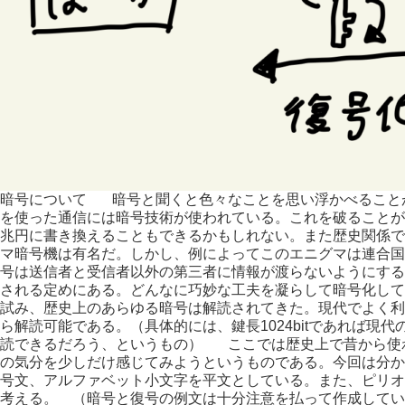
暗号について 暗号と聞くと色々なことを思い浮かべること
を使った通信には暗号技術が使われている。これを破ることがで
兆円に書き換えることもできるかもしれない。また歴史関係で
マ暗号機は有名だ。しかし、例によってこのエニグマは連合
号は送信者と受信者以外の第三者に情報が渡らないようにする
される定めにある。どんなに巧妙な工夫を凝らして暗号化して
試み、歴史上のあらゆる暗号は解読されてきた。現代でよく利
ら解読可能である。（具体的には、鍵長1024bitであれば現
読できるだろう、というもの） ここでは歴史上で昔から使
の気分を少しだけ感じてみようというものである。今回は分か
号文、アルファベット小文字を平文としている。また、ピリオ
考える。 （暗号と復号の例文は十分注意を払って作成してい