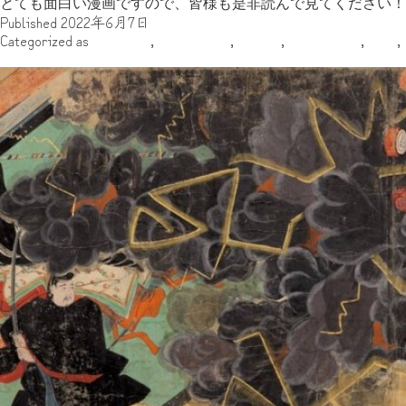
とても面白い漫画ですので、皆様も是非読んで見てください！
Published
2022年6月7日
Categorized as
アフリカ
,
スティーヴ
,
その他
,
ヨーロッパ
,
古代
,
道真第二回の参考文献と、寛平遣唐使問題の諸説