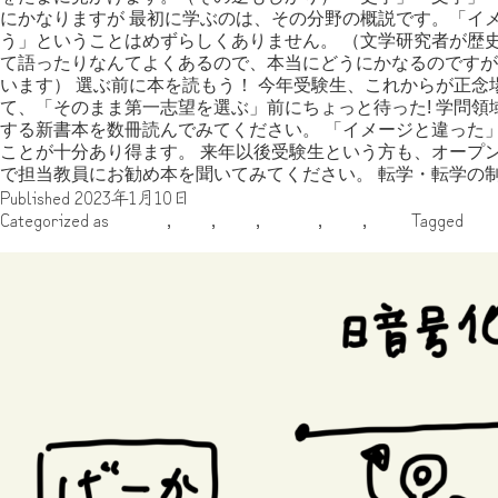
にかなりますが 最初に学ぶのは、その分野の概説です。「イ
う」ということはめずらしくありません。 （文学研究者が歴
て語ったりなんてよくあるので、本当にどうにかなるのですが
います） 選ぶ前に本を読もう！ 今年受験生、これからが正
て、「そのまま第一志望を選ぶ」前にちょっと待った! 学問
する新書本を数冊読んでみてください。 「イメージと違った
ことが十分あり得ます。 来年以後受験生という方も、オープ
で担当教員にお勧め本を聞いてみてください。 転学・転学の
Published
2023年1月10日
Categorized as
アジア
,
中世
,
古代
,
執筆者
,
年代
,
敬仲
Tagged
/雑
昔のかんたんな暗号を試してみる