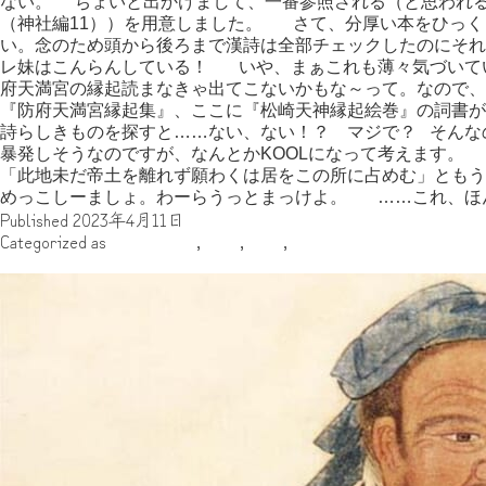
ない。 ちょいと出かけまして、一番参照される（と思われ
（神社編11））を用意しました。 さて、分厚い本をひっく
い。念のため頭から後ろまで漢詩は全部チェックしたのにそ
レ妹はこんらんしている！ いや、まぁこれも薄々気づいて
府天満宮の縁起読まなきゃ出てこないかもな～って。なので
『防府天満宮縁起集』、ここに『松崎天神縁起絵巻』の詞書
詩らしきものを探すと……ない、ない！？ マジで？ そんな
暴発しそうなのですが、なんとかKOOLになって考えます。
「此地未だ帝土を離れず願わくは居をこの所に占めむ」とも
めっこしーましょ。わーらうっとまっけよ。 ……これ、ほ
Published
2023年4月11日
Categorized as
※（米印）
,
古代
,
日本
,
雑記
【呼び名の違い】”儒教”か? それとも”儒学”か? ： ついでに”儒