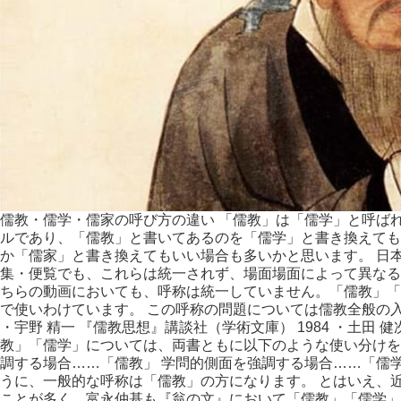
儒教・儒学・儒家の呼び方の違い 「儒教」は「儒学」と呼ば
ルであり、「儒教」と書いてあるのを「儒学」と書き換えても
か「儒家」と書き換えてもいい場合も多いかと思います。 日
集・便覧でも、これらは統一されず、場面場面によって異なる
ちらの動画においても、呼称は統一していません。「儒教」「
で使いわけています。 この呼称の問題については儒教全般の
・宇野 精一 『儒教思想』講談社（学術文庫） 1984 ・土田 
教」「儒学」については、両書ともに以下のような使い分けを
調する場合……「儒教」 学問的側面を強調する場合……「儒
うに、一般的な呼称は「儒教」の方になります。 とはいえ、
ことが多く、富永仲基も『翁の文』において「儒教」「儒学」