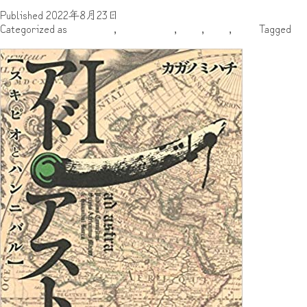
Continue reading
Published
2022年8月23日
イ
Categorized as
いのっち
,
ヨーロッパ
,
古代
,
地域
,
雑記
Tagged
い
ナ
スティーヴさんが好きな漫画について語るだけ② 「アド・ア
ー
ロ
ー
マ
人
紹
介
そ
の
Ⅰ（テ
ィ
ベ
リ
ウ
ス）