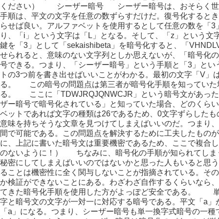
ください） シーザー暗号 シーザー暗号は、おそらく世
手順は、平文の文字を任意の数ずらすだけだ。復号化するとき
らせば良い。アルファベットを使用するとして任意の数を「3
り、「i」という文字は「L」となる。そして、「z」という
鍵を「3」として「sekaishibeta」を暗号化すると、「VHN
せられると、意味のない文字列としか思えないが、「暗号化の
号できる。つまり、「シーザー暗号」という手順と「3」とい
トの3つ前を書き出せばいいことがわかる。最初の文字「V」は
る。 この暗号の問題点は第三者が暗号化手順を知っていた
る。 ここに「TDWJRQJQNWCJR」という暗号文があ
ザー暗号で暗号化されている」と知っていた場合、どのくら
ベットであれば文字の種類は26であるため、0文字ずらしたも
意味を持ちそうな文章を見つけてしまえばいいのだ。つまり、
間で可能である。この問題点を解決するために工夫したもの
に、上記に書いた暗号文は重要機密であるため、ここで複合し
のないように！） ちなみに、暗号化の手順が知られてしま
秘密にしてしまえばいいのではないかと思った人もいると思う
ることは機密性に全く関与しないことが指摘されている。その
か検証ができないことにある。わざわざ自作するくらいなら、
てきた暗号化手順を使用した方がよっぽど安全である。 
字と暗号文の文字が一対一に対応する暗号である。平文「a」
「a」になる。つまり、シーザー暗号も単一換字式暗号の一種