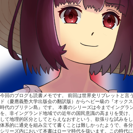
今回のブログも読書メモです。 前回は世界史リブレットと言
ド（慶應義塾大学出版会の翻訳版）からヘビー級の『オックス
時代のブリテン島』です。 本書のシリーズは今までイングラ
を、非イングランド地域での近年の国民意識の高まりを受け、
して地理的区分としてとらえなおすという、欲張りな試みをし
体系的に通史を組み立てて書くことは難しかったようで、各分
シリーズ内において本書はローマ時代を扱います。この時代に