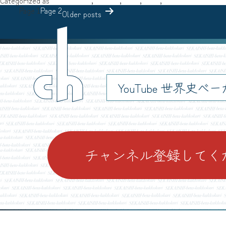
Categorized as
※（米印）
,
アジア
,
古代
,
日本
,
雑記
Page 1
Page 2
Older
posts
ch
YouTube 世界史べ
チャンネル登録してく