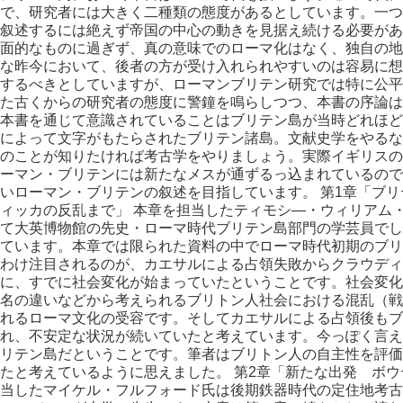
で、研究者には大きく二種類の態度があるとしています。一つ
叙述するには絶えず帝国の中心の動きを見据え続ける必要があ
面的なものに過ぎず、真の意味でのローマ化はなく、独自の地
な昨今において、後者の方が受け入れられやすいのは容易に想
するべきとしていますが、ローマンブリテン研究では特に公平
た古くからの研究者の態度に警鐘を鳴らしつつ、本書の序論は
本書を通じて意識されていることはブリテン島が当時どれほど
によって文字がもたらされたブリテン諸島。文献史学をやるな
のことが知りたければ考古学をやりましょう。実際イギリスの
ーマン・ブリテンには新たなメスが通ずるっ込まれているので
いローマン・ブリテンの叙述を目指しています。 第1章「ブ
ィッカの反乱まで」 本章を担当したティモシ―・ウィリアム
て大英博物館の先史・ローマ時代ブリテン島部門の学芸員でした
ています。本章では限られた資料の中でローマ時代初期のブリ
わけ注目されるのが、カエサルによる占領失敗からクラウディ
に、すでに社会変化が始まっていたということです。社会変化
名の違いなどから考えられるブリトン人社会における混乱（戦
れるローマ文化の受容です。そしてカエサルによる占領後もブ
れ、不安定な状況が続いていたと考えています。今っぽく言え
リテン島だということです。筆者はブリトン人の自主性を評価
たと考えているように思えました。 第2章「新たな出発 ボウ
当したマイケル・フルフォード氏は後期鉄器時代の定住地考古