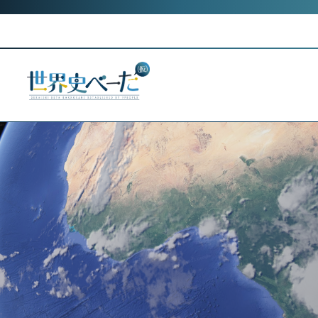
Skip
Category:
アフリカ
to
アフリカ史のすゝめ
content