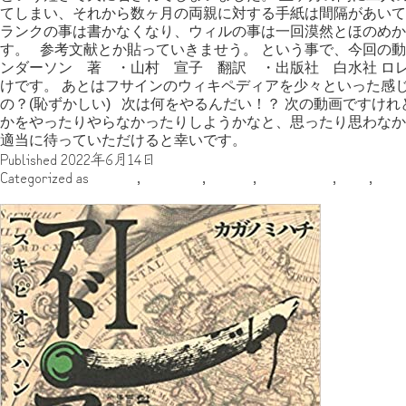
てしまい、それから数ヶ月の両親に対する手紙は間隔があいて
ランクの事は書かなくなり、ウィルの事は一回漠然とほのめか
す。 参考文献とか貼っていきませう。 という事で、今回の動
ンダーソン 著 ・山村 宣子 翻訳 ・出版社 白水社 ロレン
けです。 あとはフサインのウィキペディアを少々といった感
の？(恥ずかしい) 次は何をやるんだい！？ 次の動画ですけ
かをやったりやらなかったりしようかなと、思ったり思わなか
適当に待っていただけると幸いです。
Published
2022年6月14日
Categorized as
ZEKE22
,
アフリカ
,
その他
,
ヨーロッパ
,
地域
,
執筆
スティーヴさんが好きな漫画について語るだけ② 「アド・ア