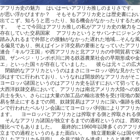
アフリカ史の魅力 はいはーいアフリカ推しのまりさです。
が思い浮かびますか？ そもそもアフリカ史とは歴史書にお
出てこず、知ろうと思ったり、知る機会がなかったりするため
す。 そこで今回はアフリカ推しの私がアフリカ史の魅力をご
存在していた交易国家 アフリカというとサバンナにジャン
踏み入れるまで外部との接触がなかった遅れた地域…そんな
る偏見であり、例えばインド洋交易の要衝となっていたアフリ
連合「キルワ王国」や西アフリカと北アフリカの中間貿易で栄
国。ザンベジ・リンポポ川に跨る鉄器農業社会の早期形成や金
エ」といった国々が存在していました。 彼らは元々この広
閉鎖的なアフリカというのはまさにヨーロッパ的な見かたで
渉はすでに行われており、いうなれば開放的なアフリカがそ
ヨーロッパ諸国というのはアフリカ史を話すにおいて切っても
大西洋奴隷交易において、アフリカは南北アメリカ大陸への奴
兵士を失い、さらには大量の加工品の輸出攻勢を受け現地の製
易を禁止にするまでの間、奴隷貿易はアフリカに深い傷跡を残
ンで行われたベルリン会議にてヨーロッパ列強によりアフリカ
ます。 ヨーロッパとアフリカとは搾取する側と搾取される
そんなアフリカ諸国が独立するまでの過程というのは、西欧諸
慢比べでもありました。 最終的に1960年以降多くのアフ
立までの過程というのもまた面白い。 独立運動家らは国や
立したアフリカを目指し、全員で独立を達成しようと連携して