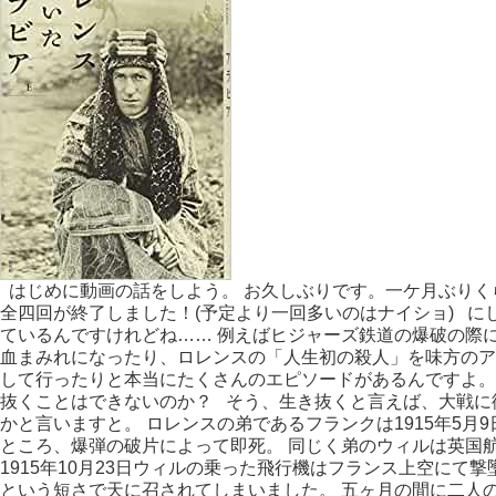
はじめに動画の話をしよう。 お久しぶりです。一ケ月ぶりく
全四回が終了しました！(予定より一回多いのはナイショ) 
ているんですけれどね…… 例えばヒジャーズ鉄道の爆破の際
血まみれになったり、ロレンスの「人生初の殺人」を味方のア
して行ったりと本当にたくさんのエピソードがあるんですよ。
抜くことはできないのか？ そう、生き抜くと言えば、大戦に
かと言いますと。 ロレンスの弟であるフランクは1915年5
ところ、爆弾の破片によって即死。 同じく弟のウィルは英国航
1915年10月23日ウィルの乗った飛行機はフランス上空にて
という短さで天に召されてしまいました。 五ヶ月の間に二人