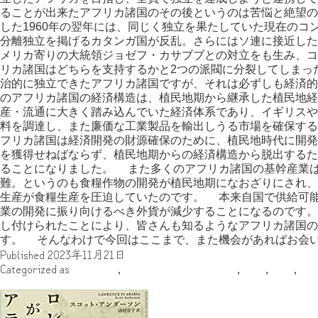
ることが出来たアフリカ諸国のその後というのは苦悩と絶望
した1960年の翌年には、同じく独立を果たしていた現在のコ
分離独立を掲げるカタンガ国が反乱。さらにはソ連に接近した
メリカ寄りの大統領ジョゼフ・カサブブとの対立をも生み、
リカ諸国はどちらを支持するかと2つの派閥に分裂してしま
治的に独立できたアフリカ諸国ですが、それは必ずしも経済
のアフリカ諸国の経済構造は、植民地期から継承した植民地経
産・流通に大きく踏み込んでいた経済体系であり、イギリスや
料を調達し、また廉価な工業製品を輸出しうる市場を確保す
フリカ諸国は経済開発の財源確保のために、植民地時代に開発
を獲得せねばならず、植民地期からの経済構造から脱出するた
ることになりました。 また多くのアフリカ諸国の基幹産業
難。というのも食糧作物の開発が植民地期になおざりにされ、
生産が食糧生産を圧迫していたのです。 本来自国で供給可
業の開発に振り向けるべき外貨が減少することになるのです
し付けられたことにより、皆さんも知るようなアフリカ諸国の
す。 そんなわけで今回はここまで、また機会があればお会
Published
2023年11月21日
Categorized as
アフリカ
,
アフリカ推しの魔理沙
,
中世
,
古代
,
年
やあやあ！我こそは（中略）なり！！！