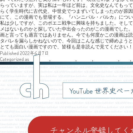
らっていますが、実は私は一年ほど前は、文化史なんてもって
らく学生時代に古代史、中世史でつまずいてしまったのが原因だ
にて、この漫画でも登場する、『ハンニバル・バルカ』につい
私は少しですが、このポエニ戦争に興味を持ちました。そして
メはないものかと探していた中出会ったのがこの漫画でした。
画と言っても過言ではありません。今でも何度かこの漫画は読
タバレを漏らしかねないので、今回はこんな感じで締めようと
とても面白い漫画ですので、皆様も是非読んで見てください！
Published
2022年6月7日
ch
Categorized as
アフリカ
,
スティーヴ
,
その他
,
ヨーロッパ
,
古代
,
YouTube 世界史べ
チャンネル登録してく