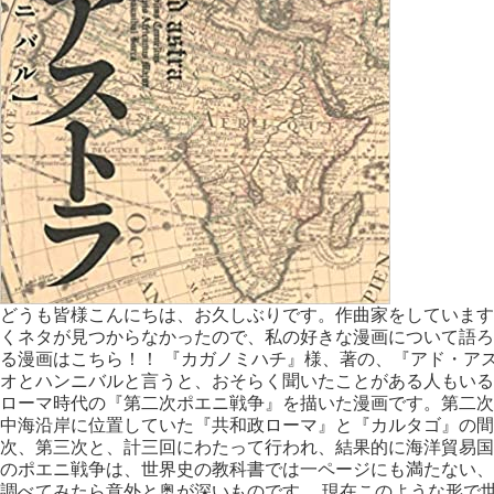
どうも皆様こんにちは、お久しぶりです。作曲家をしています
くネタが見つからなかったので、私の好きな漫画について語ろ
る漫画はこちら！！ 『カガノミハチ』様、著の、『アド・ア
オとハンニバルと言うと、おそらく聞いたことがある人もいる
ローマ時代の『第二次ポエニ戦争』を描いた漫画です。第二次
中海沿岸に位置していた『共和政ローマ』と『カルタゴ』の間
次、第三次と、計三回にわたって行われ、結果的に海洋貿易国
のポエニ戦争は、世界史の教科書では一ページにも満たない、
調べてみたら意外と奥が深いものです。 現在このような形で世