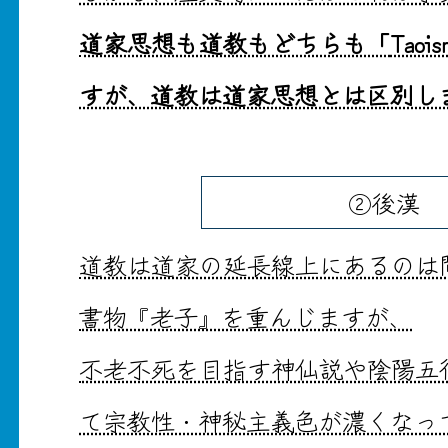
道家思想も道教もどちらも「
Tao
すが、道教は道家思想とは区別し
②後漢
道教は道家の延長線上にあるのは
書物『老子』を重んじますが、
不老不死を目指す神仙説や陰陽五
て宗教性・神秘主義色が濃くなっ