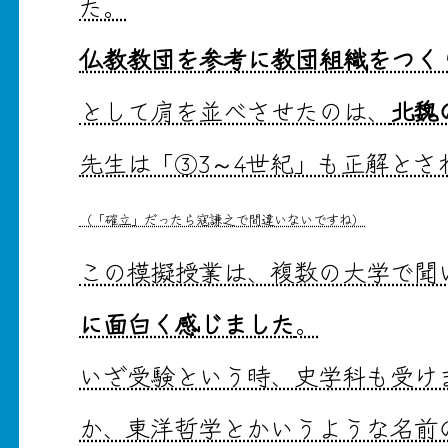
た。
仏教教団を参考に教団組織をつく
として肩を並べさせたのは、
北魏
先生は「③3～4世紀」も正解とさ
（「確立」だったら寇謙之で間違いないですね）
この模擬授業は、複数の大学で聞
に面白く感じました
。
いざ受験という時、史学科も受け
か、東洋哲学とかいうような名前