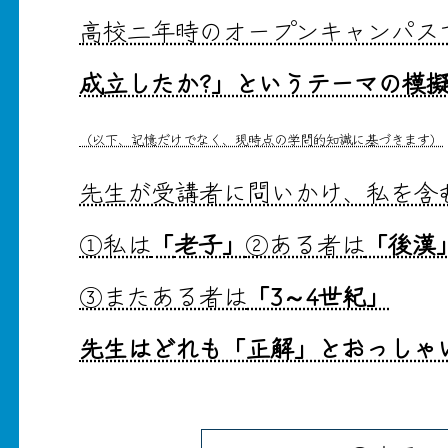
高校二年時のオープンキャンパス
成立したか?」というテーマの模
（以下、記憶だけでなく、現時点の学問的知識に基づきます）
先生が受講者に問いかけ、私を含
①私は
「
老子」
②ある者は
「後漢
③またある者は
「3～4世紀」
先生はどれも「正解」とおっしゃ