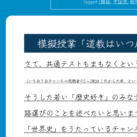
Tagged
/雑談
,
中国史
,
敬
模擬授業「道教はいつ
さて、共通テストもまもなくとい
（いちおう当チャンネル視聴者の1～2割はこれから大学、とい
そうした若い「歴史好き」のみな
路選びのことを述べたいと思いま
「世界史」をうたっているチャン