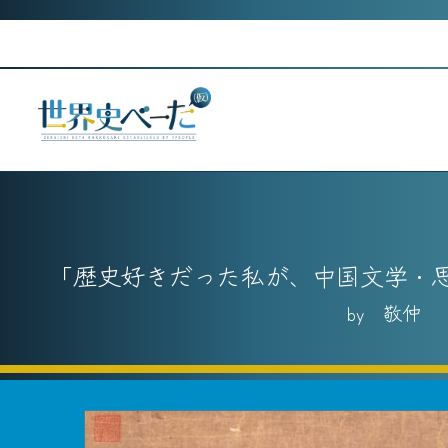
Skip
to
本
content
歴史好きだった私が、中国文学・
敬仲