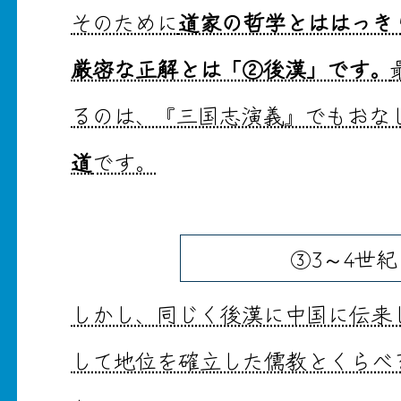
そのために
道家の哲学とははっき
厳密な正解とは「②後漢」です。
るのは、『三国志演義』でもおな
道
です。
③3～4世紀
しかし、同じく後漢に中国に伝来
して地位を確立した儒教とくらべ