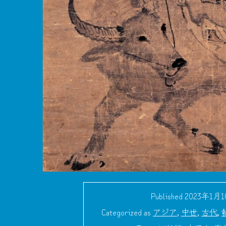
Published
2023年1月
Categorized as
アジア
,
中世
,
古代
,