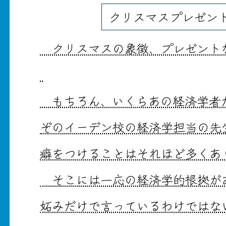
クリスマスプレゼン
クリスマスの象徴、プレゼント
もちろん、いくらあの経済学者
ぞのイーデン校の経済学担当の先
癖をつけることはそれほど多くあ
そこには一応の経済学的根拠が
妬みだけで言っているわけではな