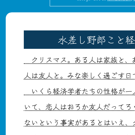
水差し野郎こと経
クリスマス。ある人は家族と、
人は友人と。みな楽しく過ごす日
いくら経済学者たちの性格が一
いて、恋人はおろか友人だってろ
ないという事実があるとはいえ、