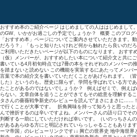
おすすめ本のご紹介ページ はじめましての人ははじめまして。H
のGW、いかがお過ごしの予定でしょうか？ 概要 このブログ
「おすすめ本」ページについてご案内させていただきます。動
だろう？」「もっと知りたいけれど何から触れたら良いのだろ
ご利用いただきたいページが以下のものになります。 おすす
（仮）メンバーが、おすすめしたい本について紹介文と共にご
書いている4月初旬時点では7冊の本をそれぞれのメンバーの
を踏まないと読めない この機能を実装するにあたってメンバ
言葉で本の紹介文を書いていただくことがあげられます。（皆
した）というのも。歴史に限らず、学問を学ばれている方であ
たことがあるのではないでしょうか？ 例えばゼミで、例えばw
らない。文章自体を追うことができてもその総意を理解するこ
タさんの薔薇戦争新史のレビューを読んで”まさにまさに……
で行くことが大事です。 折角興味を持って知ろうと思ったと
んで挫折するのは辛いですよね。メンバーさんの語り口でその
判断する一助にしていただければ幸いです。（いのっちさんの
があるあらゆる方にと明記されていらっしゃることもあります
ーマ帝国」のレビューリンクです↓↓ 興亡の世界史 地中海世界