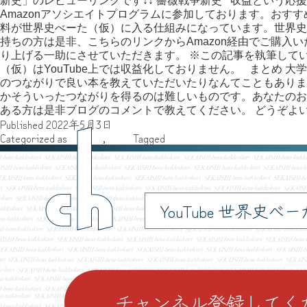
新史」のレビューリンクです↓↓ 薔薇戦争新史 収益という応
Amazonアソシエイトプログラムに参加しております。おす
料が世界史べーた（仮）に入る仕組みになっています。世界史
持ちの方は是非、こちらのリンクからAmazon経由でご購入
り上げる一助にさせていただきます。 ※この記事を執筆してい
（仮）はYouTube上では収益化しておりません。 まとめ 
のつながりで良い本を教えていただいたりなんてこともありま
かそういったつながりを得るのは難しいものです。あなたのお
ある方は是非ブログのコメントで教えてください。 どうぞよ
Published
2022年5月3日
ch
Categorized as
執筆者
,
眞白
Tagged
おすすめ本
YouTube 世界史べ
チャンネル登録してく