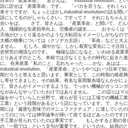
日本の「産業革命」 皆さんは、「industrial revoluti
語に訳せば「産業革命」です。 「バカを言うな、それくら
来そうですが、ちょっとばかしindustrial revolution
語にしてるのがしゃらくさい」ですって？ それにもちゃんと
合いをば。 さて、皆さんは、「産業革命」と聞いて、どん
入、飛躍的な生産効率向上、労働者の誕生…… おそらくは
天地がひっくり返るかのような大転回をイメージしがちなので
大概の物事については（クソデカ主語）、「革命」などと大上
ません。 むしろ、緩やかな、しかし着実な変化にこそ注目
史研究の潮流なのです。 極端な話になると、いわゆる産業
とりあえずのところ、本稿では少なくともその時代に起きた進
に。 在来産業「私のこと、忘れちゃった……かな。あはは…
industrial revolution、「産業革命」というやつはい
期だろうと答えると思います。事実として、この時期の殖産興
し寄せてきました。その結果、有名な富岡製糸場なんかがに
て、皆さんがイメージするような、でっかい機械がガッコンガ
ながみんなやっていたわけではありません。 この辺りはマ
論をやっていらした分野で、彼らが言うには工場での機械工業
工業）という段階があるという話になっています。で、さらに
期には「厳密な意味でのマニュファクチュア」に達していた
ってのについては神学論争が掃いて捨てるほどあったのですけ
手工業が見られていたのは事実です。 もしかすると勘の良
の「一部では」という文句が重要です。というのも、結局のと