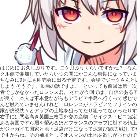
はじめに お久しぶりです。ニケ月ぶりくらいですかね？ な
クル側で参加していたらいつの間にかこんな時期になってい
ちなみに9月にも即売会に出る予定です。会場でジークさんと
しよう そうです。動画の話ですよ。 といっても前回は第一
者でしかなかったロレンス君。 それが今回では、自信のある
が良く、本人は不本意ながらもアラビア半島へ行くって感じで
んど触れていませんけれど、ロレンスがアラビアでフサインの
家が虎視眈々とアラブの土地を狙ってたり狙ってなかったりす
右手には悪名高き英国三枚舌外交の産物「サイクス・ピコ協定
ある英国ですら眉を顰めるほどフランスのアラブに対する領土
がジャガイモ国家と地下足袋だけになって泥遊び(総力戦)し
ですからね、その補填としてオスマンの土地を欲しがったので