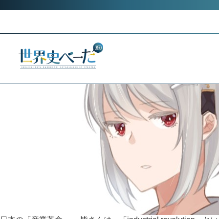
Skip
Month:
May 2022
to
日本の「インダストリアル」revolutionと「インダストリアス」revo
content