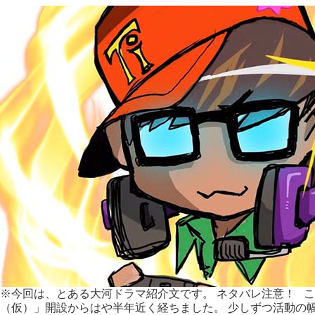
ン
ダ
ス
ト
リ
ア
ル」
revolution
と
「イ
ン
ダ
ス
ト
リ
ア
ス」
revolution
※今回は、とある大河ドラマ紹介文です。 ネタバレ注意！ こ
（仮）」開設からはや半年近く経ちました。 少しずつ活動の