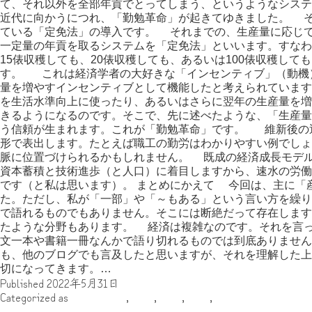
て、それ以外を全部年貢でとってしまう、というようなシス
近代に向かうにつれ、「勤勉革命」が起きてゆきました。 
ている「定免法」の導入です。 それまでの、生産量に応じ
一定量の年貢を取るシステムを「定免法」といいます。すなわ
15俵収穫しても、20俵収穫しても、あるいは100俵収穫して
す。 これは経済学者の大好きな「インセンティブ」（動機
量を増やすインセンティブとして機能したと考えられていま
を生活水準向上に使ったり、あるいはさらに翌年の生産量を増
きるようになるのです。そこで、先に述べたような、「生産量
う信頼が生まれます。これが「勤勉革命」です。 維新後の
形で表出します。たとえば職工の勤労はわかりやすい例でしょ
脈に位置づけられるかもしれません。 既成の経済成長モデルであるS
資本蓄積と技術進歩（と人口）に着目しますから、速水の労働
です（と私は思います）。 まとめにかえて 今回は、主に「
た。ただし、私が「一部」や「～もある」という言い方を繰り
で語れるものでもありません。そこには断絶だって存在します
たような分野もあります。 経済は複雑なのです。それを言
文一本や書籍一冊なんかで語り切れるものでは到底ありませ
も、他のブログでも言及したと思いますが、それを理解した上
日
切になってきます。…
Continue reading
Published
2022年5月31日
本
Categorized as
※（米印）
,
日本
,
近世
,
近代
,
雑記
の
『草燃える』はいいぞ。（おすすめ大河ドラマ紹介 第１回）
「イ