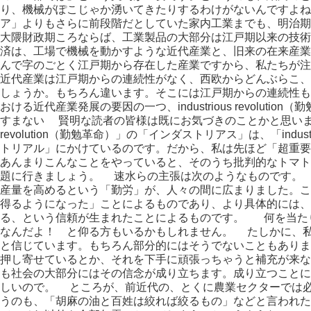
り、機械がぽこじゃか湧いてきたりするわけがないんですよね
ア」よりもさらに前段階だとしていた家内工業までも、明治期
大隈財政期ころならば、工業製品の大部分は江戸期以来の技
済は、工場で機械を動かすような近代産業と、旧来の在来産業
んで字のごとく江戸期から存在した産業ですから、私たちが
近代産業は江戸期からの連続性がなく、西欧からどんぶらこ、ｶｲｺ
しょうか。もちろん違います。そこには江戸期からの連続性
おける近代産業発展の要因の一つ、industrious revolut
すまない 賢明な読者の皆様は既にお気づきのことかと思いますが、
revolution（勤勉革命）」の「インダストリアス」は、「industr
トリアル」にかけているのです。だから、私は先ほど「超重
あんまりこんなことをやっていると、そのうち批判的なトマトがｶｲ
題に行きましょう。 速水らの主張は次のようなものです。
産量を高めるという「勤労」が、人々の間に広まりました。こ
得るようになった」ことによるものであり、より具体的には、
る、という信頼が生まれたことによるものです。 何を当た
なんだよ！ と仰る方もいるかもしれません。 たしかに、
と信じています。もちろん部分的にはそうでないこともありま
押し寄せているとか、それを下手に頑張っちゃうと補充が来
も社会の大部分にはその信念が成り立ちます。成り立つことに
しいので。 ところが、前近代の、とくに農業セクターでは
うのも、「胡麻の油と百姓は絞れば絞るもの」などと言われた