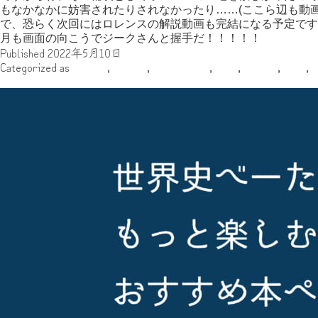
もなかなかに妨害されたりされなかったり……(ここら辺も動
で、恐らく次回にはロレンスの解説動画も完結になる予定です
月も画面の向こうでジークさんと握手だ！！！！！
Published
2022年5月10日
Categorized as
ZEKE22
,
その他
,
ヨーロッパ
,
地域
,
執筆者
,
年代
,
世界史べーた（仮）をもっと楽しむ！ おすすめ本ページ