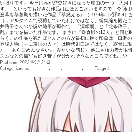
い限りです♪ 今日は私が歴史好きになった理由の一つ「大河
す。 といっても好きな作品は山ほどございますので、今回は
倉幕府草創期を描いた作品『草燃える』（1979年［昭和54
（リアルタイムで視聴していたわけではなく、総集編を観たこ
井路子さんの小説や随筆が原作で、「源頼朝」と「北条政子」
乱」までを描いた作品です。 まさに『鎌倉殿の13人』と同じ
らくこの作品を観たほとんどの方が最初に抱く印象は「口調の
登場人物（主に東国の人々）は時代劇口調ではなく、露骨に現
♪」「あらごめんなさい♪」みたいな感じ） 他にも権力者が女
ズムなどの描写も好き苦手が分かれそうなところですね…💦
Published
2022年5月24日
Categorized as
いのっち
,
中世
,
大河関連
,
日本
Tagged
大河ドラ
やあやあ！我こそはロレンス（中略）なり！！！