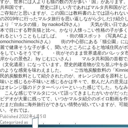
すが、世界には人よりも猫の数の方が多い「国」があります。
共和国です。 歴史に詳しい方であればマルタ共和国がど
ご存知だと思いますが、この国には教科書の上では語られない
の2019年に行ったマルタ旅行を思い返しながら少しだけ紹介
より「マルタの猫」 by naoko429さん） 天気が良い日
本で目にする野良猫と比べ、かなり人懐っこい性格の子が多く
れるということもしばしば。 ・街の猫スポット （写真ACよ
omochimochimochiさん） 街の中心部にある「猫公
麗で健康そうな子が多く、聞いたところによると地域住民がボ
をしているそうです。 ・街がそのまま世界遺産のバレッタ市
岸からの景色2」 by じむにいさん） マルタ共和国の首都
（文化遺産）になっています。歴史的建造物が立ち並ぶ中を歩
のような感覚を味わえました。 ・ご当地炭酸飲料の「Kinn
民的炭酸飲料として紹介されたのが、オレンジの皮を原料とし
味いと感じるか不味いと感じるかは半々で、飲んだ人の意見は
はオレンジ版のドクターペッパーといった感じでした。ちな
こんな感じでマルタについて語ってきましたがいかがだった
ビデオが大量に残ってて、いつかマルタ紹介のボイロ動画を
だまだ自由に海外旅行ができない情勢が続いていますが、可能
い。それでは。
Published
2022年4月5日
Categorized as
その他
,
ゆはる
,
執筆者
,
旅行記