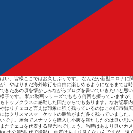
はい、皆様ここではお久しぶりです。 なんだか新型コロナに
が、やはりまだ海外旅行を自由に楽しめるようになるまでは時
できたあの頃を懐かしみながらブログを書いていきたいと思い
様子です。 私の動画シリーズでももう何回も擦っていますが
もトップクラスに感動した国だからでもあります。なお記事内
やはりチェコと言えば印象に強く残っているのはこの旧市街広
にはクリスマスマーケットの装飾がまだ多く残っていました。
いです。屋台でスナックを購入し小腹を満たしたのは良い思い出
またチェコを代表する観光地でしょう。当時はあまり良いカメラを
touchの第5世代で撮影)、画質はあまり良くないんですが、