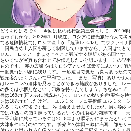
どうもゆはるです。 今回は私の旅行記第三弾として、2019
言わずもがな、2022年11月現在、ロシアに観光旅行なんて
てる危険情報ではロシア全土が「危険レベル3」でウクライナ
自国民含め出入国を著しく制限していますから、入国はできて
せん。 ロシア、まぁそこそこに観光する場所がある国です、
をいくつか写真も合わせてお伝えしたいと思います。この記事
ものです。 赤の広場 やはりロシアといえば最初に思いつく
一度見れば印象に残ります。 一応遠目で見た写真もあったので
観光客がたくさんいて平和でした。 また、写真はありません
はレーニンの遺体を見ることができる施設がありました。レーニ
の多くは小柄だなという印象を持ったでしょう。ちなみにプーチ
長は163cm(両人共に諸説あり)で、ロシアの歴史的重要性
ンは187cmだったけど。 エルミタージュ美術館 エルミタ
入るくらい有名ですね。 私は会えませんでしたが、展示物を
では70匹もの猫を飼っているというのは有名な雑学です。 
一番印象に残っているのは2018年より展示が始まったという
大津事件の時のやつです。 警察官の津田三蔵に右耳上部をサ
付いたと思われる血痕がワイシャツの首元部分にはっきりと残