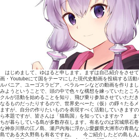
はじめまして、ゆはると申します。まずは自己紹介をさせてく
画・Youtubeにて国をテーマにした現代史動画を投稿する
ルバニア、ユーゴスラビア、ベラルーシなどの動画を作りまし
みようということで、頭の中で色々な構想を練っていたところ
クルが活動を始めることを知り、飛び乗り参加させていただ
なるものだったりするので、世界史べーた（仮）の錚々たるメ
ますが、自分の作りたいものを表現すべく活動していきます
ら本題ですが、皆さんは「猫島国」を知っていますか？ ま
ちが暮らしている島が多数存在します。有名なのは宮城県石巻
な神奈川県の江ノ島、瀬戸内海に浮かぶ愛媛県大洲市の青島な
島である大久野島も有名ですね。 今ご紹介したどの島も人