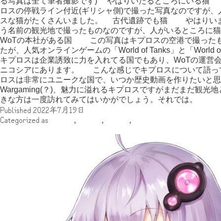
る写真は全て筆者撮影です) やはりいたるところにいる猫
ロスの停戦ライン付近(ギリシャ側)で撮った写真なのですが
スな猫がたくさんいました。 古代遺跡でも猫 やはりいま
う名前の観光地で撮ったものなのですが、人がいるところに
WoTの本社がある国 この写真はキプロスの空港で撮った
たが、人気オンラインゲームの「World of Tanks」と「World
キプロスは企業誘致に力を入れてる国でもあり、WoTの運営会社
ニコシアにあります。 こんな感じでキプロスについて語っ
ロスは非常にユニークな国で、いつか歴史動画を作りたいと思
Wargaming(？)、魅力に溢れるキプロスですがまだまだ観
きな方は一度訪れてみてはいかがでしょう。それでは。
Published
2022年7月19日
Categorized as
その他
,
ゆはる
,
執筆者
,
旅行記
皆さんは「猫島国」を知っていますか？