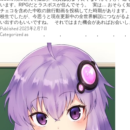
います。RPGだとラスボスが住んでそう。 実は… おそらく
チェコを含めた中欧の旅行動画を投稿してた時期があります。(
校生でしたが、今思うと現在更新中の全世界解説につながるよ
い出すのもいいですね。 それではまた機会があればお会いし
Published
2023年2月7日
Categorized as
その他
,
ゆはる
,
ヨーロッパ
,
地域
,
執筆者
,
年代
,
2019年にロシア行ったって話