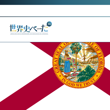
Skip
Category:
ゆはる
to
フロリダ旅行の備忘録
content