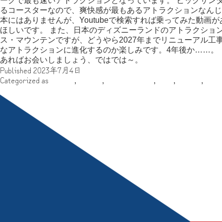
ークで最も速いアトラクションとなっています。 ビッグサン
るコースターなので、爽快感が最もあるアトラクションなんじ
本にはありませんが、Youtubeで検索すれば乗ってみた動
ほしいです。 また、日本のディズニーランドのアトラクショ
ス・マウンテンですが、どうやら2027年までリニューアル工
なアトラクションに進化するのか楽しみです。4年後か……。
あればお会いしましょう、ではでは～。
Published
2023年7月4日
Categorized as
その他
,
ゆはる
,
南北アメリカ
,
地域
,
執筆者
,
雑記
チェコ旅行の備忘録