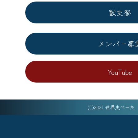
獣史祭
メンバー募
YouTube
(C)2021 世界史べー