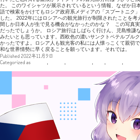
た。 このワイシャツが展示されているという情報、なぜか日
語で検索をかけてもロシア政府系メディアの「スプートニク」
した。 2022年にはロシアへの観光旅行が制限されたことを考
間しか日本人が生で見る機会がなかったのかな？ この写真実
だったでしょうか。 ロシア旅行はしばらく行けん、児島惟謙
みたいとも思っています。西欧色の濃いサンクトペテルブルク
かったですよ。ロシア人も観光客の私には人懐っこくて親切で
和な世界情勢に早く戻ることを願っています。それでは。
Published
2022年11月9日
Categorized as
その他
,
ゆはる
,
ヨーロッパ
,
地域
,
執筆者
,
旅行記
皆さんは「猫島国」を知っていますか？～Season2～