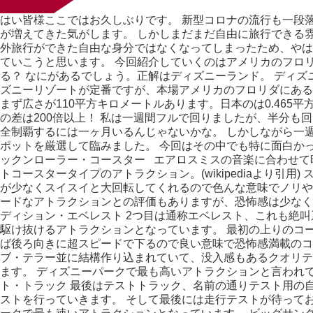
はい皆様ここではお久しぶりです。 新型コロナの流行も一段
が増えてきた気がします。 しかしまだまだ自由に旅行できる
外旅行ができた自由な身分ではなくなってしまったため、やは
ていこうと思います。 今回紹介していくのはアメリカのフロ
る？ なにがあるでしょう。正解はディズニーランド。 ディ
ズニーリゾートが定番ですが、本場アメリカのフロリダにある
まず広さが110平方キロメートルあります。日本のは0.465
の差は200倍以上！ 私は一週間フルで回りましたが、半分も
全制覇するには一ヶ月いるんじゃないかな。 しかしながら一
ポットを厳選して臨みました。 今回はその中でも特に面白かっ
ックンローラー・コースター エアロスミスの音楽に合わせて
トコースタータイプのアトラクション。(wikipediaより引用
が少なくスイスイと大回転してくれるので色んな意味でノリや
ードなアトラクションとの評価もありますが、恐怖感は少なく
ディション・エベレスト 2つ目は通称エベレスト、これも絶
駆け抜けるアトラクションとなっています。 最初の上りのコ
ば後ろ向きに超スピードで下るので良い意味で恐怖感満載のコ
ブ・テラー並に結構作り込まれていて、没入感もあるクオリテ
ます。 ディズニーパークで最も高いアトラクションと言われてお
ト・トラック 最後はテストトラック、名前の通りテスト用の
ストを行っていきます。 そして最後には走行テストが待ってお