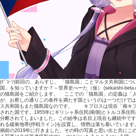
(ﾋﾟｺｰﾝ)前回の、あらすじ。 「猫島国」ことマルタ共和国に
国」を知っていますか？ – 世界史べーた（仮） (sekaishi-b
の猫島国をご紹介します。 ここでの「猫島国」の定義は「
が、お察しの通りこの条件を満たす国というのは一つだけでは
ス共和国もまた猫島国なのです。 キプロスは現在「南キプロ
された国です。1955年にギリシャ系住民(南側)とトルコ系住
分断されてしまいました。この紛争は名目上現在も継続中ですが
れる緩衝地帯(停戦ライン)を設置し、情勢は落ち着いていま
禍前の2019年に行きました。その時の写真と思い出と共にこ