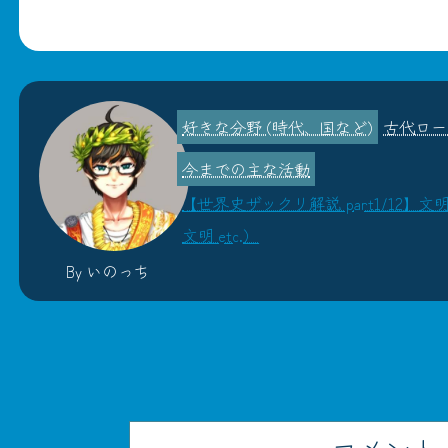
古代ロー
【世界史ザックリ解説 part1/12
文明 etc.）
By いのっち