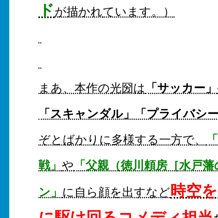
ド
が描かれ
ています。）
「サッカー」
まあ、本作の光圀は
「スキャンダル」「プライバシ
ぞとばかりに多様する一方で、
戦」
「父親（徳川頼房［水戸藩
や
時空を
ン」
に自ら顔を出すなど
に駆け回るコメディ担当