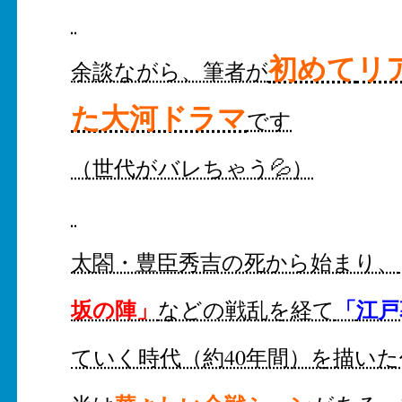
初めて
リ
余談ながら、筆者が
た大河ドラマ
です
（世代がバレちゃう💦）
太閤・豊臣秀吉の死から始まり、
坂の陣」
「
江戸
などの戦乱を経て
ていく時代（約40年間）を描い