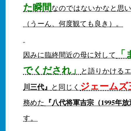
た瞬間
なのではないかなと思
（うーん、何度観ても良き）。
「
因みに臨終間近の母に対して
でくだされ」
と語りかける
ジェームズ
川三代』
と同じく
『八代将軍吉宗（1995年
務めた
す。