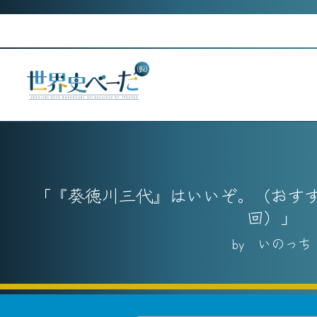
Skip
to
content
『葵徳川三代』はいいぞ。（おす
回）
いのっち