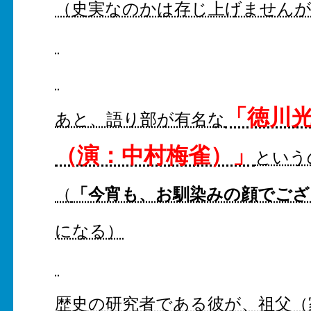
（史実なのかは存じ上げません
「徳川
あと、語り部が有名な
（演：中村梅雀）」
という
「今宵も、お馴染みの顔でござ
（
になる）
歴史の研究者である彼が、祖父
（