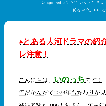
Categorized as
アジア
,
いのっち
,
その
関連
,
年代
,
日本
,
近
※とある大河ドラマの紹
レ注意！
いのっち
こんにちは、
です！
何だかんだで2023年も終わりが
登録者数も1900人を超え、年末