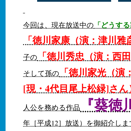
「どうする
今回は、現在放送中の
「徳川家康（演：津川雅
「徳川秀忠（演：西
子の
「徳川家光（演
そして孫の
[現・4代目尾上松緑]さん
『葵徳
人公を務める作品
年［平成12］放送）を御紹介しま