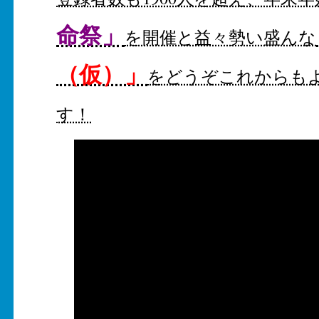
命祭」
を開催と益々勢い盛んな
（仮）」
をどうぞこれからも
す！