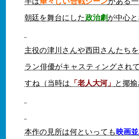
華々しい合戦シーン
半は
がある一
政治劇
朝廷を舞台にした
が中心と
主役の津川さんや西田さんたち
ラン俳優がキャスティングされ
「老人大河」
すね（当時は
と揶揄
映画並
本作の見所は何といっても