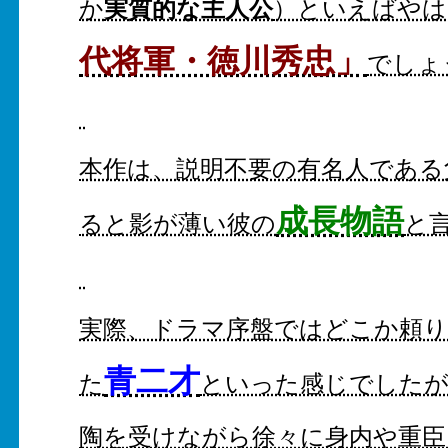
実質的な主人公
か
）といえばやは
代将軍・徳川秀忠」
でしょ
本作は、説明不要の有名人である
成長物語
ると影が薄い彼の
と
実際、ドラマ序盤ではどこか頼り
青二才
た
といった感じでしたが
陶を受けながら徐々に身内や重臣