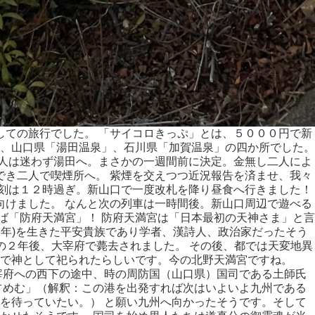
しての旅行でした。 「サイコロきっぷ」とは、５０００円で新
、山口県「湯田温泉」、石川県「加賀温泉」の四か所でした。
二人は迷わず湯田へ。まさかの一週間前に決定。金無し二人によ
でき二人で喫煙所へ。 紫煙を交えつつ近況報告を済ませ、我々
時刻は１２時過ぎ。新山口で一度改札を降り昼食へ行きました！
向けました。 なんと次の列車は一時間後。新山口周辺で遊べる
ば「防府天満宮」！ 防府天満宮は「日本最初の天神さま」と言
903年)を生きた平安貴族であり学者、漢詩人、政治家だったそう
その２年後、大宰府で薨去されました。 その後、都では天変地異
で神として祀られたらしいです。今の北野天満宮ですね。
宰府への西下の途中、時の周防国（山口県）国司である土師氏
占めむ」（解釈：この港を出発すれば次はいよいよ九州である
を待っていたい。） と願い九州へ向かったそうです。そして