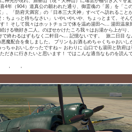
に神光が現れ、酒垂山（現・天神山）に瑞雲が棚引き人々を驚
喜4年（904）道真公の願われた通り、御霊魂の「居」を「こ
宮」、「防府天満宮」の「日本三大天神」すべてへ訪れることが
愛：ちょっと待ちなさい」 いやいやいや、ちょっとまて。そん
！ そして我々はホットチョコで体を温め湯田へ… 湯田温泉到
続ける物好き二人。のぼせかけたころ我々はお湯から上がり、
けで終わるはずもなく二軒目へ… 記憶ないです。 旅二日目 
悪魔配合を食しました。 プリンもお酒もめちゃくちゃおいしか
がめっちゃおいしかったですね～ おわりに 山口でも湯田と防
ただきに行きたいと思います！ ではこんな適当なものを読ん
海鳥
,
現代
,
雑記