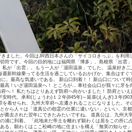
行きました。今回はJR西日本さんの「サイコロきっぷ」を利用
切符です。今回の目的地には福岡県「博多」、島根県「出雲」
し、私が「出雲」。もう一人が「湯田温泉」でした。 温泉好き
で毎週新幹線乗ってる生活を過ごしているおかげか、集合はすぐ
前に。最高な気遣いである。 新山口到着！！ 新山口について
最高！いざ湯田温泉へ！ ところが… 車社会山口が我々に牙を
府へ！ 私たちはとりあえず防府へ向かいました！ 防府といえ
時代。承和(じょうわ)１２年(845年)～延喜(えんぎ)３年(
実の罪を着せられ、九州大宰府へ左遷されることになりました。
とから人々は「道真公の怨霊の仕業に違いない」といい、京都
が薨去された翌年にできたみたいですね。 道真公は、九州大
の浦に到着。 「此地未だ帝土を離れず願わくは居をこの所に
ある。願わくはここ松崎の地に住まいを構え「無実の知らせ」