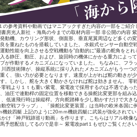
art１の参考資料や動画ではマニアックすぎた内容の一部をご紹介
房光人新社 ・海鳥の今までの取材内容一部 非公開の内容 紫
発動機、カウリング形状、側面形、垂直尾翼周辺など多くの変
良を重ねたものを搭載していました。 水銀式センサー自動空戦
運動性能を向上させる空戦機動を”自動的に”最適の舵角をとれ
入る静圧、動圧、および、旋回時の機体にかかる重力によって
プが作動するメカニズムになっていました。 ちなみに、フラ
、川西技術陣が、操縦系統に採り入れたメカニズムがもう一つの
重く、強い力が必要となります。速度が上がれば舵の動きが少
す。しかし、舵を大きく動かさなければ舵は効きません。 零
を零戦より１ｔも重い紫電、紫電改で採用するのは不遇であった
、油圧で連動桿の固定位置を移動できる操舵比変更部を組み込み
り、低速飛行時は操縦桿。方向舵踏棒を少し動かすだけで大き
自動空戦フラップ」、「操舵比変更装置」は当時の欧米各国に
20ｍｍ機銃四艇 上記のように20ｍｍ機銃四艇に武装が強化されて
出かけ「神戸戦跡巡り動画」を作ります。こちらはリアル映像
予想配信してるので是非～ 紫電改part１もぜひご覧くださ