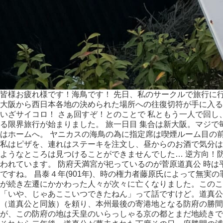
皆様お疲れ様です！海鳥です！ 先日、私のサークルで旅行に
大阪から西日本各地の決められた場所への往復切符が手に入る
いざサイコロ！ さぁ回すぞ！とのことで 私ともう一人で回
る限界旅行が始まりました。 旅一日目 集合は新大阪。マジ
はホームへ。 ヤニカスの海鳥の為に指定席は喫煙ルーム目の
私はピザを、連れはステーキを注文し、昼からのお酒で気分は
ようなところは見つけることができませんでした… 逆方向！防
われています。 防府天満宮が祀っているのが菅原道真公 時は平安
ですね。 昌泰４年(901年)、時の権力者藤原氏によって無
が続き左遷にかかわった人々が次々に亡くなりました。このこ
「いや、じゃあここいつできたねん」って話ですけど。道真公
（道真公と同族）を頼り、本州最後の寄港地となる防府の勝間
が、この防府の地は天皇のいらっしゃる京の都とまだ地続きで