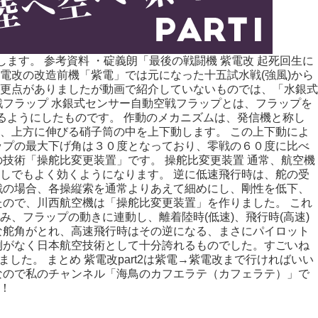
します。 参考資料 ・碇義朗「最後の戦闘機 紫電改 起死回生に
電改の改造前機「紫電」では元になった十五試水戦(強風)から
更点がありましたが動画で紹介していないものでは、「水銀式
フラップ 水銀式センサー自動空戦フラップとは、フラップを
るようにしたものです。 作動のメカニズムは、発信機と称し
、上方に伸びる硝子筒の中を上下動します。 この上下動によ
ップの最大下げ角は３０度となっており、零戦の６０度に比べ
技術「操舵比変更装置」です。 操舵比変更装置 通常、航空機
しでもよく効くようになります。 逆に低速飛行時は、舵の受
戦の場合、各操縦索を通常よりあえて細めにし、剛性を低下、
ので、川西航空機は「操舵比変更装置」を作りました。 これ
、フラップの動きに連動し、離着陸時(低速)、飛行時(高速)
な舵角がとれ、高速飛行時はその逆になる、まさにパイロット
例がなく日本航空技術として十分誇れるものでした。すごいね
いました。 まとめ 紫電改part2は紫電→紫電改まで行ければいい
なので私のチャンネル「海鳥のカフエラテ（カフェラテ）」で
い！