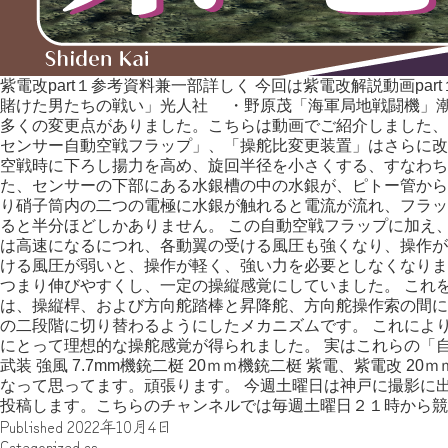
紫電改part１参考資料兼一部詳しく 今回は紫電改解説動画p
賭けた男たちの戦い」光人社 ・野原茂「海軍局地戦闘機」潮書
多くの変更点がありました。こちらは動画でご紹介しました、
センサー自動空戦フラップ」、「操舵比変更装置」はさらに改
空戦時に下ろし揚力を高め、旋回半径を小さくする、すなわち
た、センサーの下部にある水銀槽の中の水銀が、ピトー管から
り硝子筒内の二つの電極に水銀が触れると電流が流れ、フラッ
ると半分ほどしかありません。 この自動空戦フラップに加え
は高速になるにつれ、各動翼の受ける風圧も強くなり、操作が
ける風圧が弱いと、操作が軽く、強い力を必要としなくなりま
つまり伸びやすくし、一定の操縦感覚にしていました。 これ
は、操縦桿、および方向舵踏棒と昇降舵、方向舵操作索の間に
の二段階に切り替わるようにしたメカニズムです。 これによ
にとって理想的な操舵感覚が得られました。 実はこれらの「
武装 強風 7.7mm機銃二梃 20ｍｍ機銃二梃 紫電、紫電改 
なって思ってます。頑張ります。 今週土曜日は神戸に撮影に
投稿します。こちらのチャンネルでは毎週土曜日２１時から競馬
Published
2022年10月4日
Categorized as
アジア
,
地域
,
執筆者
,
年代
,
日本
,
海鳥
,
近代