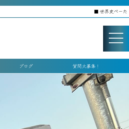
世界史べーた（仮）のホームページへよう
ブログ
質問大募集！