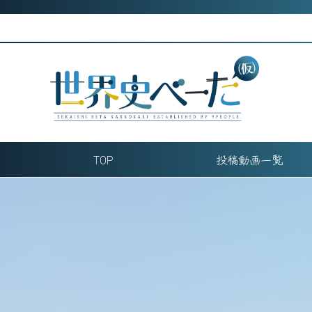
Skip
Author:
海鳥
to
うみどり
content
近代史
戦跡解説、戦士解説
【兵器解説】努力型ﾏｯﾁｮﾒﾝ 紫電改 part1
紫電改ってなんぞね？に応えた、関係者の血と汗の傑作機のご
byZEKE22｜【兵器解説】遅すぎた水上爆撃機『E16A 瑞雲』
ZEKE22さんらしい兵器好きにはたまらない作品です！
海鳥腰慰安旅行 ～in 湯田温泉～
TOP
投稿動画一覧