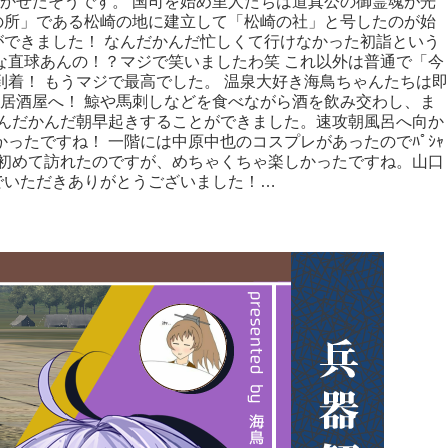
かせたそうです。 国司を始め里人たちは道真公の御霊魂が光
の所」である松崎の地に建立して「松崎の社」と号したのが始
できました！ なんだかんだ忙しくて行けなかった初詣という
な直球あんの！？マジで笑いましたわ笑 これ以外は普通で「今
着！ もうマジで最高でした。 温泉大好き海鳥ちゃんたちは即
居酒屋へ！ 鯨や馬刺しなどを食べながら酒を飲み交わし、ま
なんだかんだ朝早起きすることができました。速攻朝風呂へ向か
ったですね！ 一階には中原中也のコスプレがあったのでﾊﾟｼｬ
府は初めて訪れたのですが、めちゃくちゃ楽しかったですね。山口
海
でいただきありがとうございました！…
Continue reading
鳥
腰
慰
安
旅
行
～
in
湯
田
温
泉
～