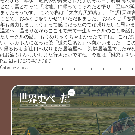
それから二年後、道真公が薨去された丁度その日、府勝間の浦
となり雲となって「此地」に帰ってこられたと悟り、翌年の延
まりだそうです。 これで私は「太宰府天満宮」、「北野天満
ことで、おみくじを引かせていただきました。 おみくじ「恋
年も努力しましょう」って感じだったので頑張りたいと思います
温泉へ！温まりながらここまで来て一生サークルのことを話し
たサークルの話。 もうめちゃくちゃよかったですね。 これだ
い、ホカホカになった後「狐の足あと」へ向かいました。 この
ﾘ 帰るわよ 新山口へ戻りまた居酒屋へ… 海鮮居酒屋でした
はお酒もおいしいしまた行きたいですね！今度は「獺祭」をい
Published
2023年2月28日
Categorized as
アジア
,
その他
,
地域
,
執筆者
,
年代
,
旅行記
,
日本
,
紫電改part１ 参考資料兼一部詳しく