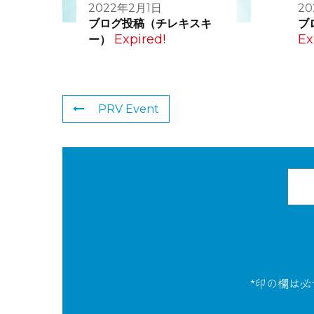
2022年2月1日
2
ブログ投稿（チレキスキ
ブ
Expired!
Ex
ー）
PRV Event
*印の欄は