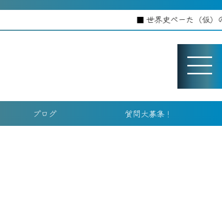
世界史べーた（仮）のホームペ
ブログ
質問大募集！