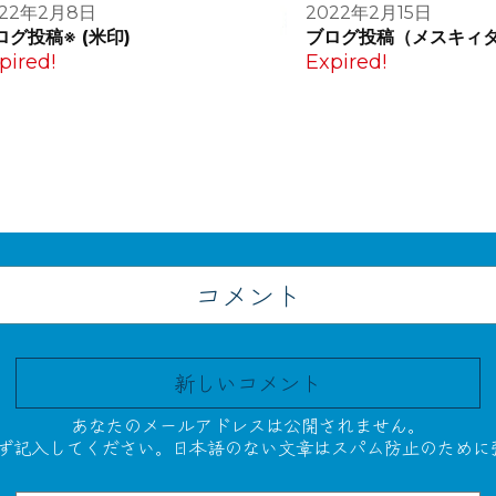
022年2月8日
2022年2月15日
ログ投稿※ (米印)
ブログ投稿（メスキィ
pired!
Expired!
コメント
新しいコメント
あなたのメールアドレスは公開されません。
必ず記入してください。日本語のない文章はスパム防止のために