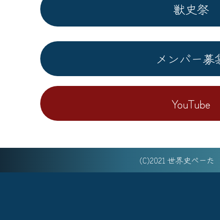
獣史祭
メンバー募
YouTube
(C)2021 世界史べー