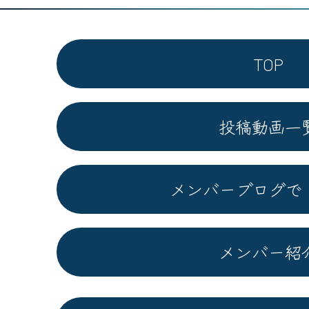
TOP
投稿動画一
メンバーブログで
メンバー紹