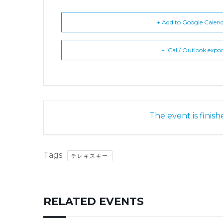
+ Add to Google Calen
+ iCal / Outlook expo
The event is finish
Tags:
チレキスキー
RELATED EVENTS