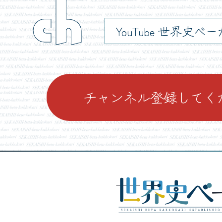
ch
YouTube 世界史べ
チャンネル登録してく