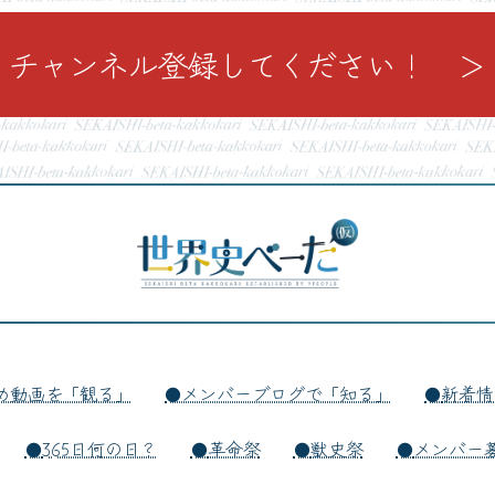
チャンネル登録してください！ ＞
め動画を「観る」
メンバーブログで「知る」
新着情
365日何の日？
革命祭
獣史祭
メンバー