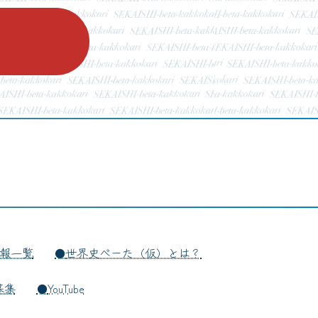
報一覧
世界史べーた（仮）とは？
募集
YouTube