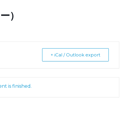
ー）
+ iCal / Outlook export
nt is finished.