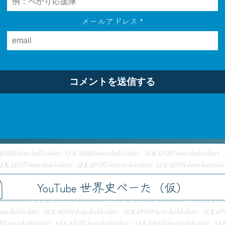
メールアドレス
*
h
YouTube 世界史べーた（仮）