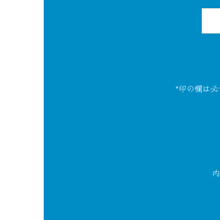
*印の欄は