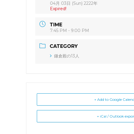
04月 03日 (Sun) 2222年
Expired!
TIME
7:45 PM - 9:00 PM
CATEGORY
鎌倉殿の13人
+ Add to Google Calen
+ iCal / Outlook expo