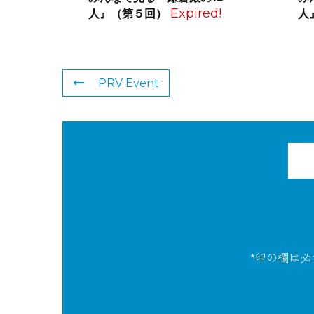
Expired!
人』（第５回）
人
PRV Event
*印の欄は