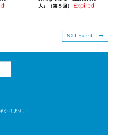
d!
Expired!
人』（第８回）
NXT Event
弾かれます。