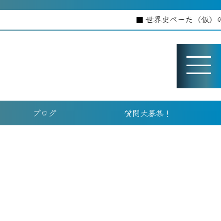
世界史べーた（仮）のホーム
ブログ
質問大募集！