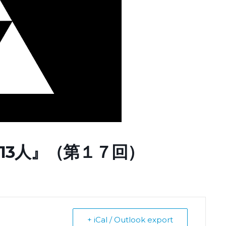
13人』（第１７回）
+ iCal / Outlook export