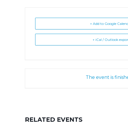
+ Add to Google Calen
+ iCal / Outlook expo
The event is finish
RELATED EVENTS