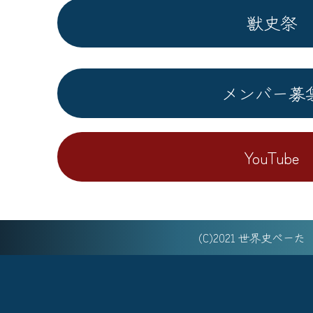
獣史祭
メンバー募
YouTube
(C)2021 世界史べー