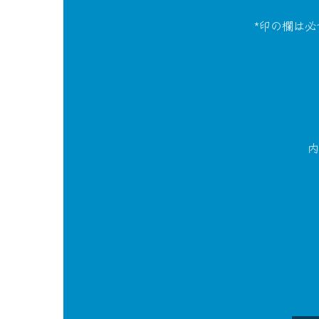
*印の欄は