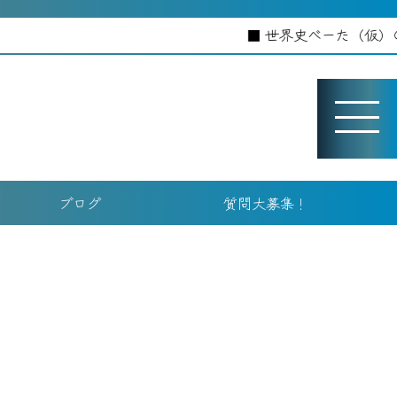
世界史べーた（仮）のホームペ
ブログ
質問大募集！