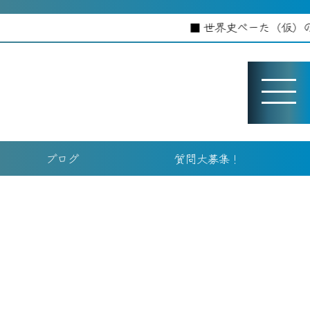
世界史べーた（仮）のホームペー
ブログ
質問大募集！