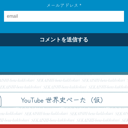
メールアドレス
*
h
YouTube 世界史べーた（仮）