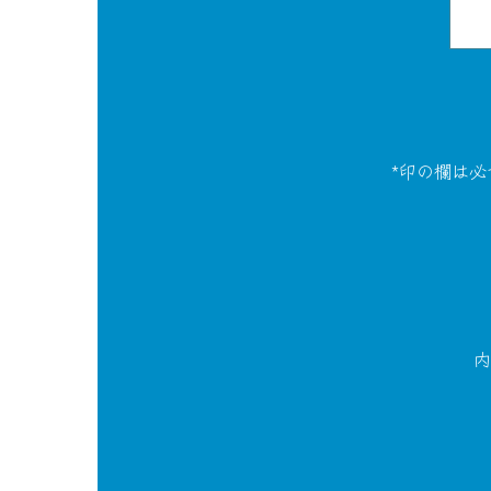
*印の欄は