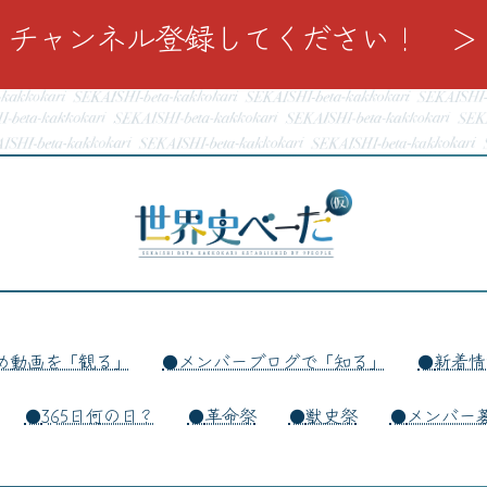
チャンネル登録してください！ ＞
め動画を「観る」
メンバーブログで「知る」
新着情
365日何の日？
革命祭
獣史祭
メンバー