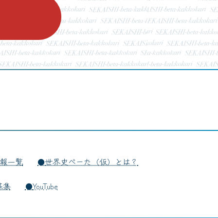
報一覧
世界史べーた（仮）とは？
募集
YouTube