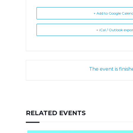
+ Add to Google Calen
+ iCal / Outlook expo
The event is finish
RELATED EVENTS