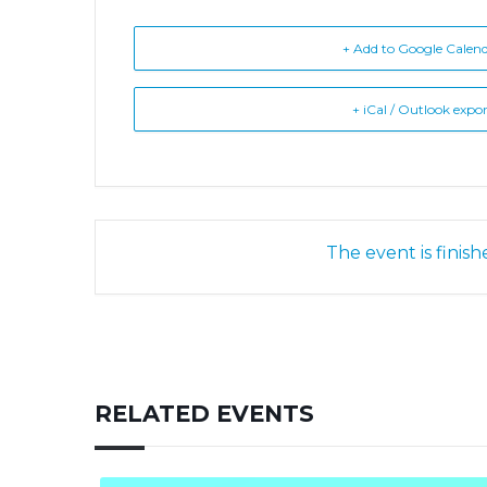
+ Add to Google Calen
+ iCal / Outlook expo
The event is finish
RELATED EVENTS